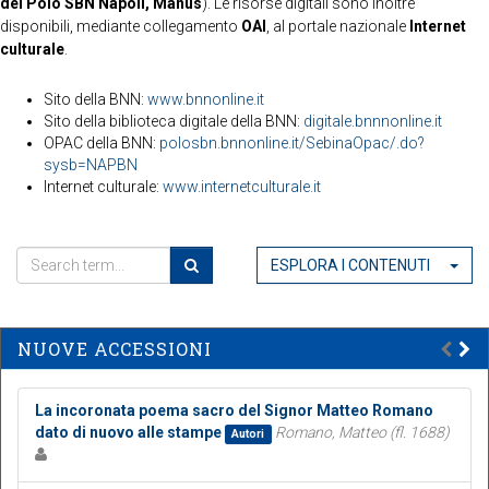
del Polo SBN Napoli, Manus
). Le risorse digitali sono inoltre
disponibili, mediante collegamento
OAI
, al portale nazionale
Internet
culturale
.
Sito della BNN:
www.bnnonline.it
Sito della biblioteca digitale della BNN:
digitale.bnnnonline.it
OPAC della BNN:
polosbn.bnnonline.it/SebinaOpac/.do?
sysb=NAPBN
Internet culturale:
www.internetculturale.it
ESPLORA I CONTENUTI
NUOVE ACCESSIONI
La incoronata poema sacro del Signor Matteo Romano
dato di nuovo alle stampe
Romano, Matteo (fl. 1688)
Autori