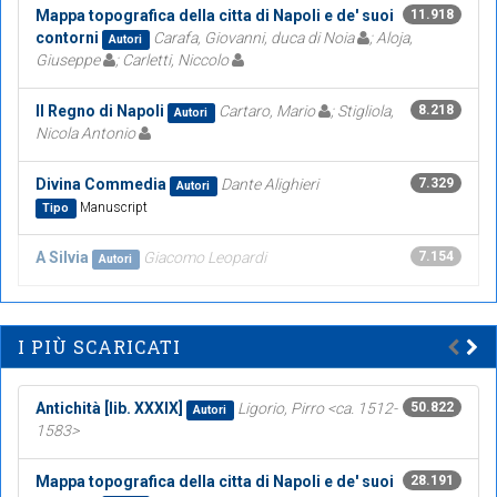
Mappa topografica della citta di Napoli e de' suoi
11.918
contorni
Carafa, Giovanni, duca di Noia
; Aloja,
Autori
Giuseppe
; Carletti, Niccolo
Il Regno di Napoli
Cartaro, Mario
; Stigliola,
8.218
Autori
Nicola Antonio
Divina Commedia
Dante Alighieri
7.329
Autori
Manuscript
Tipo
A Silvia
Giacomo Leopardi
7.154
Autori
I PIÙ SCARICATI
Antichità [lib. XXXIX]
Ligorio, Pirro <ca. 1512-
50.822
Autori
1583>
Mappa topografica della citta di Napoli e de' suoi
28.191