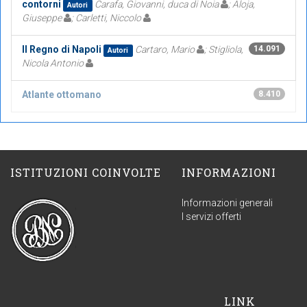
contorni
Carafa, Giovanni, duca di Noia
; Aloja,
Autori
Giuseppe
; Carletti, Niccolo
Il Regno di Napoli
Cartaro, Mario
; Stigliola,
14.091
Autori
Nicola Antonio
Atlante ottomano
8.410
ISTITUZIONI COINVOLTE
INFORMAZIONI
Informazioni generali
I servizi offerti
LINK