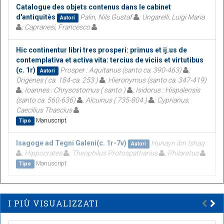
Catalogue des objets contenus dans le cabinet
d'antiquitès
Palin, Nils Gustaf
; Ungarelli, Luigi Maria
Autori
; Capranesi, Francesco
Hic continentur libri tres prosperi: primus et ij.us de
contemplativa et activa vita: tercius de viciis et virtutibus
(c. 1r)
Prosper : Aquitanus (santo ca. 390-463)
;
Autori
Origenes ( ca. 184-ca. 253 )
; Hieronymus (santo ca. 347-419)
; Ioannes : Chrysostomus ( santo )
; Isidorus : Hispalensis
(santo ca. 560-636)
; Alcuinus ( 735-804 )
; Cyprianus,
Caecilius Thascius
Manuscript
Tipo
Isagoge ad Tegni Galeni(c. 1r-7v)
Hunayn ibn Ishaq
Autori
; Hippocrates
; Theophilus Protospatharius
; Philaretus
Manuscript
Tipo
I PIÙ VISUALIZZATI