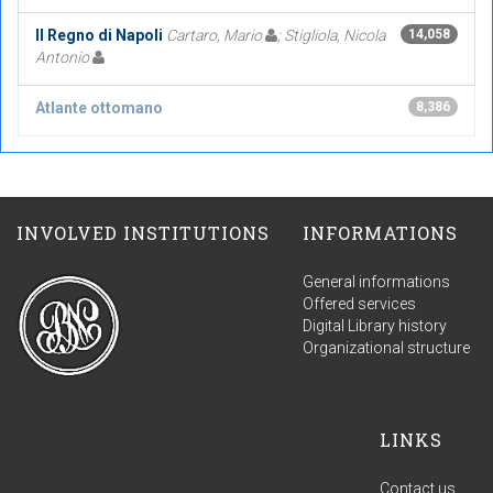
Il Regno di Napoli
Cartaro, Mario
; Stigliola, Nicola
14,058
Antonio
Atlante ottomano
8,386
INVOLVED INSTITUTIONS
INFORMATIONS
General informations
Offered services
Digital Library history
Organizational structure
LINKS
Contact us