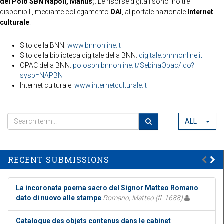
del Polo SBN Napoli, Manus
). Le risorse digitali sono inoltre
disponibili, mediante collegamento
OAI
, al portale nazionale
Internet
culturale
.
Sito della BNN:
www.bnnonline.it
Sito della biblioteca digitale della BNN:
digitale.bnnnonline.it
OPAC della BNN:
polosbn.bnnonline.it/SebinaOpac/.do?
sysb=NAPBN
Internet culturale:
www.internetculturale.it
ALL
RECENT SUBMISSIONS
La incoronata poema sacro del Signor Matteo Romano
dato di nuovo alle stampe
Romano, Matteo (fl. 1688)
Catalogue des objets contenus dans le cabinet