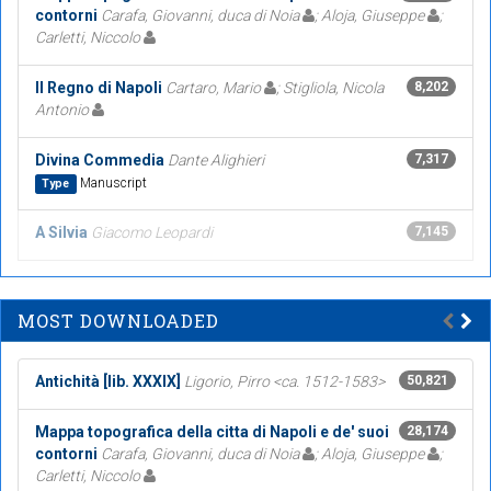
contorni
Carafa, Giovanni, duca di Noia
; Aloja, Giuseppe
;
Carletti, Niccolo
Il Regno di Napoli
Cartaro, Mario
; Stigliola, Nicola
8,202
Antonio
Divina Commedia
Dante Alighieri
7,317
Manuscript
Type
A Silvia
Giacomo Leopardi
7,145
MOST DOWNLOADED
Antichità [lib. XXXIX]
Ligorio, Pirro <ca. 1512-1583>
50,821
Mappa topografica della citta di Napoli e de' suoi
28,174
contorni
Carafa, Giovanni, duca di Noia
; Aloja, Giuseppe
;
Carletti, Niccolo