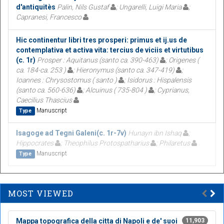
d'antiquitès
Palin, Nils Gustaf
; Ungarelli, Luigi Maria
;
Capranesi, Francesco
Hic continentur libri tres prosperi: primus et ij.us de
contemplativa et activa vita: tercius de viciis et virtutibus
(c. 1r)
Prosper : Aquitanus (santo ca. 390-463)
; Origenes (
ca. 184-ca. 253 )
; Hieronymus (santo ca. 347-419)
;
Ioannes : Chrysostomus ( santo )
; Isidorus : Hispalensis
(santo ca. 560-636)
; Alcuinus ( 735-804 )
; Cyprianus,
Caecilius Thascius
Manuscript
Type
Isagoge ad Tegni Galeni(c. 1r-7v)
Hunayn ibn Ishaq
;
Hippocrates
; Theophilus Protospatharius
; Philaretus
Manuscript
Type
MOST VIEWED
Mappa topografica della citta di Napoli e de' suoi
11,903