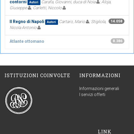
contorni
Carafa, Giovanni, duca di Noia
; Aloja,
Autori
Giuseppe
; Carletti, Niccolo
Il Regno di Napoli
Cartaro, Mario
; Stigliola,
14.058
Autori
Nicola Antonio
Atlante ottomano
8.386
ISTITUZIONI COINVOLTE
INFORMAZIONI
Informazioni generali
I servizi offerti
LINK