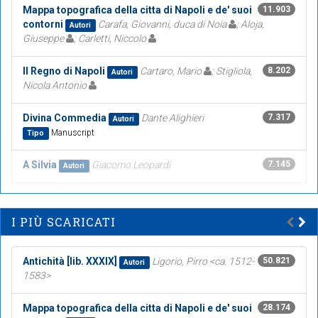
Mappa topografica della citta di Napoli e de' suoi
11.903
contorni
Carafa, Giovanni, duca di Noia
; Aloja,
Autori
Giuseppe
; Carletti, Niccolo
Il Regno di Napoli
Cartaro, Mario
; Stigliola,
8.202
Autori
Nicola Antonio
Divina Commedia
Dante Alighieri
7.317
Autori
Manuscript
Tipo
A Silvia
Giacomo Leopardi
7.145
Autori
I PIÙ SCARICATI
Antichità [lib. XXXIX]
Ligorio, Pirro <ca. 1512-
50.821
Autori
1583>
Mappa topografica della citta di Napoli e de' suoi
28.174