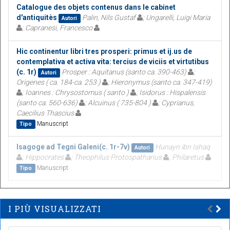
Catalogue des objets contenus dans le cabinet
d'antiquitès
Palin, Nils Gustaf
; Ungarelli, Luigi Maria
Autori
; Capranesi, Francesco
Hic continentur libri tres prosperi: primus et ij.us de
contemplativa et activa vita: tercius de viciis et virtutibus
(c. 1r)
Prosper : Aquitanus (santo ca. 390-463)
;
Autori
Origenes ( ca. 184-ca. 253 )
; Hieronymus (santo ca. 347-419)
; Ioannes : Chrysostomus ( santo )
; Isidorus : Hispalensis
(santo ca. 560-636)
; Alcuinus ( 735-804 )
; Cyprianus,
Caecilius Thascius
Manuscript
Tipo
Isagoge ad Tegni Galeni(c. 1r-7v)
Hunayn ibn Ishaq
Autori
; Hippocrates
; Theophilus Protospatharius
; Philaretus
Manuscript
Tipo
I PIÙ VISUALIZZATI