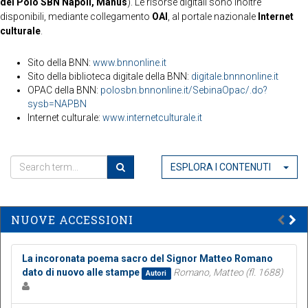
del Polo SBN Napoli, Manus
). Le risorse digitali sono inoltre
disponibili, mediante collegamento
OAI
, al portale nazionale
Internet
culturale
.
Sito della BNN:
www.bnnonline.it
Sito della biblioteca digitale della BNN:
digitale.bnnnonline.it
OPAC della BNN:
polosbn.bnnonline.it/SebinaOpac/.do?
sysb=NAPBN
Internet culturale:
www.internetculturale.it
ESPLORA I CONTENUTI
NUOVE ACCESSIONI
La incoronata poema sacro del Signor Matteo Romano
dato di nuovo alle stampe
Romano, Matteo (fl. 1688)
Autori