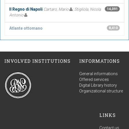
Il Regno di Napoli
Cartaro, Mario
; Stigliola, Nicola
14,091
Antonio
Atlante ottomano
8,410
INVOLVED INSTITUTIONS
INFORMATIONS
General informations
Offered services
Digital Library history
Organizational structure
LINKS
Contact us