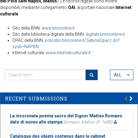
del Polo SBN Napoli, Manus
). Le risorse digitali sono inoltre
disponibili, mediante collegamento
OAI
, al portale nazionale
Internet
culturale
.
Sito della BNN:
www.bnnonline.it
Sito della biblioteca digitale della BNN:
digitale.bnnnonline.it
OPAC della BNN:
polosbn.bnnonline.it/SebinaOpac/.do?
sysb=NAPBN
Internet culturale:
www.internetculturale.it
ALL
RECENT SUBMISSIONS
La incoronata poema sacro del Signor Matteo Romano
dato di nuovo alle stampe
Romano, Matteo (fl. 1688)
Catalogue des objets contenus dans le cabinet