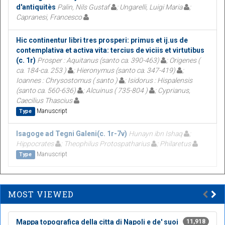
d'antiquitès
Palin, Nils Gustaf
; Ungarelli, Luigi Maria
;
Capranesi, Francesco
Hic continentur libri tres prosperi: primus et ij.us de
contemplativa et activa vita: tercius de viciis et virtutibus
(c. 1r)
Prosper : Aquitanus (santo ca. 390-463)
; Origenes (
ca. 184-ca. 253 )
; Hieronymus (santo ca. 347-419)
;
Ioannes : Chrysostomus ( santo )
; Isidorus : Hispalensis
(santo ca. 560-636)
; Alcuinus ( 735-804 )
; Cyprianus,
Caecilius Thascius
Manuscript
Type
Isagoge ad Tegni Galeni(c. 1r-7v)
Hunayn ibn Ishaq
;
Hippocrates
; Theophilus Protospatharius
; Philaretus
Manuscript
Type
MOST VIEWED
Mappa topografica della citta di Napoli e de' suoi
11,918