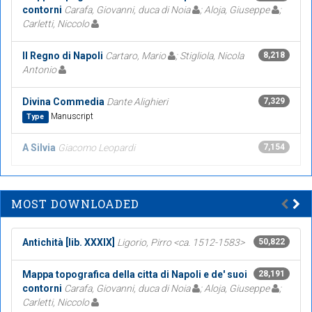
contorni
Carafa, Giovanni, duca di Noia
; Aloja, Giuseppe
;
Carletti, Niccolo
Il Regno di Napoli
Cartaro, Mario
; Stigliola, Nicola
8,218
Antonio
Divina Commedia
Dante Alighieri
7,329
Manuscript
Type
A Silvia
Giacomo Leopardi
7,154
MOST DOWNLOADED
Antichità [lib. XXXIX]
Ligorio, Pirro <ca. 1512-1583>
50,822
Mappa topografica della citta di Napoli e de' suoi
28,191
contorni
Carafa, Giovanni, duca di Noia
; Aloja, Giuseppe
;
Carletti, Niccolo