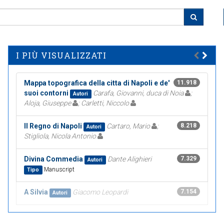
I PIÙ VISUALIZZATI
Mappa topografica della citta di Napoli e de'
11.918
suoi contorni
Carafa, Giovanni, duca di Noia
;
Autori
Aloja, Giuseppe
; Carletti, Niccolo
Il Regno di Napoli
Cartaro, Mario
;
8.218
Autori
Stigliola, Nicola Antonio
Divina Commedia
Dante Alighieri
7.329
Autori
Manuscript
Tipo
A Silvia
Giacomo Leopardi
7.154
Autori