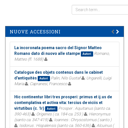
NUOVE ACCESSIONI
La incoronata poema sacro del Signor Matteo
Romano dato di nuovo alle stampe
Romano,
Autori
Matteo (fl. 1688)
Catalogue des objets contenus dans le cabinet
d'antiquitès
Palin, Nils Gustaf
; Ungarelli, Luigi
Autori
Maria
; Capranesi, Francesco
Hic continentur libri tres prosperi: primus et ij.us de
contemplativa et activa vita: tercius de viciis et
virtutibus (c. 1r)
Prosper : Aquitanus (santo ca.
Autori
390-463)
; Origenes ( ca. 184-ca. 253 )
; Hieronymus
(santo ca. 347-419)
; Ioannes : Chrysostomus ( santo )
; Isidorus : Hispalensis (santo ca. 560-636)
; Alcuinus (