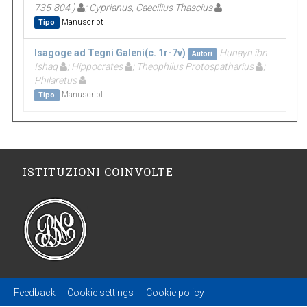
735-804 )
; Cyprianus, Caecilius Thascius
Manuscript
Tipo
Isagoge ad Tegni Galeni(c. 1r-7v)
Hunayn ibn
Autori
Ishaq
; Hippocrates
; Theophilus Protospatharius
;
Philaretus
Manuscript
Tipo
ISTITUZIONI COINVOLTE
Feedback
Cookie settings
Cookie policy