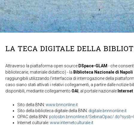
LA TECA DIGITALE DELLA BIBLIO
Attraverso la piattaforma open source
DSpace-GLAM
- che consente
bibliotecarie, materiale didattico) - la
Biblioteca Nazionale di Napoli
raggiungibili utilizzando l'interfaccia di interrogazione della piattafor
caso siano stati attivati i relativi collegamenti, a partire dalle notizie b
disponibili, mediante collegamento
OAI
, al portale nazionale
Internet
Sito della BNN:
www.bnnonline.it
Sito della biblioteca digitale della BNN:
digitale.bnnnonline.it
OPAC della BNN:
polosbn.bnnonline.it/SebinaOpac/.do?sys
Internet culturale:
www.internetculturale.it