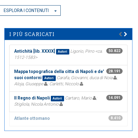
ESPLORA I CONTENUTI
I PIÙ SCARICATI
Antichità [lib. XXXIX]
Ligorio, Pirro <ca.
50.822
Autori
1512-1583>
Mappa topografica della citta di Napoli e de'
28.191
suoi contorni
Carafa, Giovanni, duca di Noia
;
Autori
Aloja, Giuseppe
; Carletti, Niccolo
Il Regno di Napoli
Cartaro, Mario
;
14.091
Autori
Stigliola, Nicola Antonio
Atlante ottomano
8.410