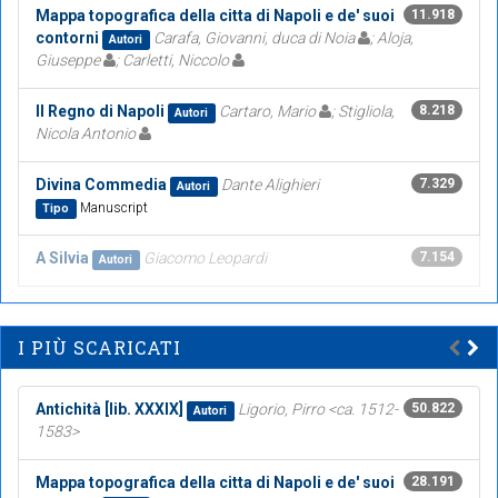
Mappa topografica della citta di Napoli e de' suoi
11.918
contorni
Carafa, Giovanni, duca di Noia
; Aloja,
Autori
Giuseppe
; Carletti, Niccolo
Il Regno di Napoli
Cartaro, Mario
; Stigliola,
8.218
Autori
Nicola Antonio
Divina Commedia
Dante Alighieri
7.329
Autori
Manuscript
Tipo
A Silvia
Giacomo Leopardi
7.154
Autori
I PIÙ SCARICATI
Antichità [lib. XXXIX]
Ligorio, Pirro <ca. 1512-
50.822
Autori
1583>
Mappa topografica della citta di Napoli e de' suoi
28.191