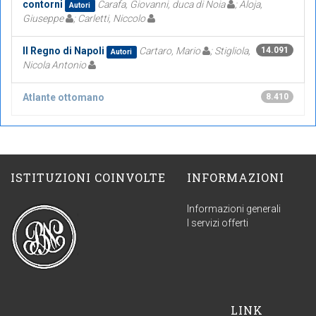
contorni
Carafa, Giovanni, duca di Noia
; Aloja,
Autori
Giuseppe
; Carletti, Niccolo
Il Regno di Napoli
Cartaro, Mario
; Stigliola,
14.091
Autori
Nicola Antonio
Atlante ottomano
8.410
ISTITUZIONI COINVOLTE
INFORMAZIONI
Informazioni generali
I servizi offerti
LINK