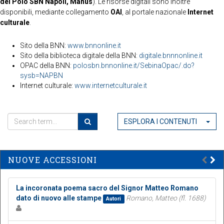
del Polo SBN Napoli, Manus
). Le risorse digitali sono inoltre
disponibili, mediante collegamento
OAI
, al portale nazionale
Internet
culturale
.
Sito della BNN:
www.bnnonline.it
Sito della biblioteca digitale della BNN:
digitale.bnnnonline.it
OPAC della BNN:
polosbn.bnnonline.it/SebinaOpac/.do?
sysb=NAPBN
Internet culturale:
www.internetculturale.it
ESPLORA I CONTENUTI
NUOVE ACCESSIONI
La incoronata poema sacro del Signor Matteo Romano
dato di nuovo alle stampe
Romano, Matteo (fl. 1688)
Autori