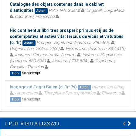
Catalogue des objets contenus dans le cabinet
d'antiquitès
Palin, Nils Gustaf
; Ungarelli, Luigi Maria
Autori
; Capranesi, Francesco
Hic continentur libri tres prosperi: primus et ij.us de
contemplativa et activa vita: tercius de viciis et virtutibus
(c. 1r)
Prosper : Aquitanus (santo ca. 390-463)
;
Autori
Origenes ( ca. 184-ca. 253 )
; Hieronymus (santo ca. 347-419)
; Ioannes : Chrysostomus ( santo )
; Isidorus : Hispalensis
(santo ca. 560-636)
; Alcuinus ( 735-804 )
; Cyprianus,
Caecilius Thascius
Manuscript
Tipo
Isagoge ad Tegni Galeni(c. 1r-7v)
Hunayn ibn Ishaq
Autori
; Hippocrates
; Theophilus Protospatharius
; Philaretus
Manuscript
Tipo
I PIÙ VISUALIZZATI