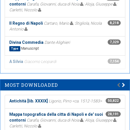
contorni
Carafa, Giovanni, duca di Noia
; Aloja, Giuseppe
;
Carletti, Niccolo
Il Regno di Napoli
Cartaro, Mario
; Stigliola, Nicola
8,218
Antonio
Divina Commedia
Dante Alighieri
7,329
Manuscript
Type
A Silvia
Giacomo Leopardi
7,154
MOST DOWNLOADED
Antichità [lib. XXXIX]
Ligorio, Pirro <ca. 1512-1583>
50,822
Mappa topografica della citta di Napoli e de' suoi
28,191
contorni
Carafa, Giovanni, duca di Noia
; Aloja, Giuseppe
;
Carletti, Niccolo