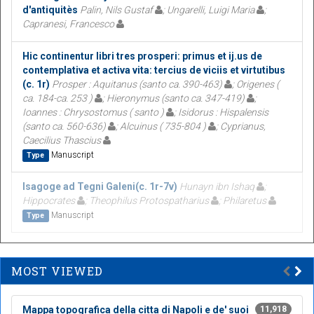
d'antiquitès
Palin, Nils Gustaf
; Ungarelli, Luigi Maria
;
Capranesi, Francesco
Hic continentur libri tres prosperi: primus et ij.us de
contemplativa et activa vita: tercius de viciis et virtutibus
(c. 1r)
Prosper : Aquitanus (santo ca. 390-463)
; Origenes (
ca. 184-ca. 253 )
; Hieronymus (santo ca. 347-419)
;
Ioannes : Chrysostomus ( santo )
; Isidorus : Hispalensis
(santo ca. 560-636)
; Alcuinus ( 735-804 )
; Cyprianus,
Caecilius Thascius
Manuscript
Type
Isagoge ad Tegni Galeni(c. 1r-7v)
Hunayn ibn Ishaq
;
Hippocrates
; Theophilus Protospatharius
; Philaretus
Manuscript
Type
MOST VIEWED
Mappa topografica della citta di Napoli e de' suoi
11,918