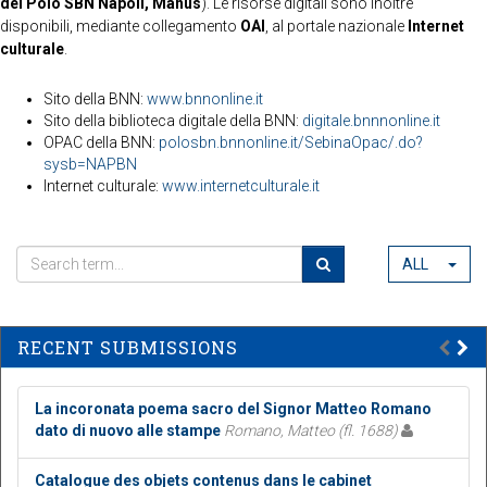
del Polo SBN Napoli, Manus
). Le risorse digitali sono inoltre
disponibili, mediante collegamento
OAI
, al portale nazionale
Internet
culturale
.
Sito della BNN:
www.bnnonline.it
Sito della biblioteca digitale della BNN:
digitale.bnnnonline.it
OPAC della BNN:
polosbn.bnnonline.it/SebinaOpac/.do?
sysb=NAPBN
Internet culturale:
www.internetculturale.it
ALL
RECENT SUBMISSIONS
La incoronata poema sacro del Signor Matteo Romano
dato di nuovo alle stampe
Romano, Matteo (fl. 1688)
Catalogue des objets contenus dans le cabinet