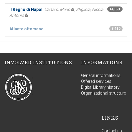
Il Regno di Napoli
Cartaro, Mario
; Stigliola, Nicola
14,091
Antonio
Atlante ottomano
8,410
INVOLVED INSTITUTIONS
INFORMATIONS
General informations
Offered services
Digital Library history
Organizational structure
LINKS
Contact us