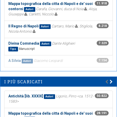
Mappa topografica della citta di Napoli e de' suoi
11.918
contorni
Carafa, Giovanni, duca di Noia
; Aloja,
Autori
Giuseppe
; Carletti, Niccolo
Il Regno di Napoli
Cartaro, Mario
; Stigliola,
8.218
Autori
Nicola Antonio
Divina Commedia
Dante Alighieri
7.329
Autori
Manuscript
Tipo
A Silvia
Giacomo Leopardi
7.154
Autori
I PIÙ SCARICATI
Antichità [lib. XXXIX]
Ligorio, Pirro <ca. 1512-
50.822
Autori
1583>
Mappa topografica della citta di Napoli e de' suoi
28.191