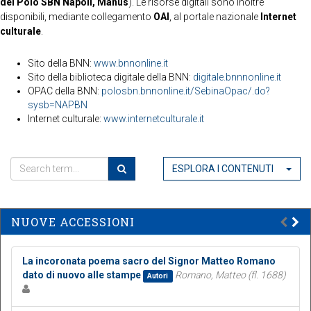
del Polo SBN Napoli, Manus
). Le risorse digitali sono inoltre
disponibili, mediante collegamento
OAI
, al portale nazionale
Internet
culturale
.
Sito della BNN:
www.bnnonline.it
Sito della biblioteca digitale della BNN:
digitale.bnnnonline.it
OPAC della BNN:
polosbn.bnnonline.it/SebinaOpac/.do?
sysb=NAPBN
Internet culturale:
www.internetculturale.it
ESPLORA I CONTENUTI
NUOVE ACCESSIONI
La incoronata poema sacro del Signor Matteo Romano
dato di nuovo alle stampe
Romano, Matteo (fl. 1688)
Autori