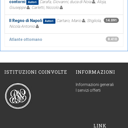
contorni
Carafa, Giovanni, duca di Noia
; Aloja,
Autori
Giuseppe
; Carletti, Niccolo
Il Regno di Napoli
Cartaro, Mario
; Stigliola,
14.091
Autori
Nicola Antonio
Atlante ottomano
8.410
ISTITUZIONI COINVOLTE
INFORMAZIONI
Informazioni generali
I servizi offerti
LINK