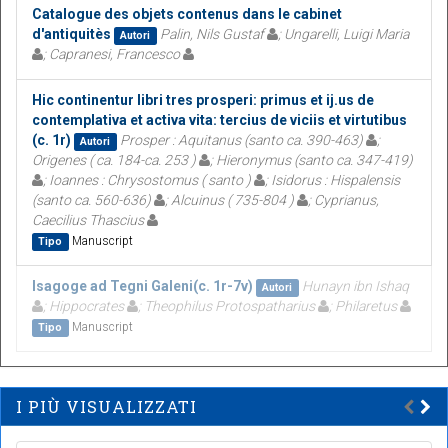
Catalogue des objets contenus dans le cabinet
d'antiquitès
Palin, Nils Gustaf
; Ungarelli, Luigi Maria
Autori
; Capranesi, Francesco
Hic continentur libri tres prosperi: primus et ij.us de
contemplativa et activa vita: tercius de viciis et virtutibus
(c. 1r)
Prosper : Aquitanus (santo ca. 390-463)
;
Autori
Origenes ( ca. 184-ca. 253 )
; Hieronymus (santo ca. 347-419)
; Ioannes : Chrysostomus ( santo )
; Isidorus : Hispalensis
(santo ca. 560-636)
; Alcuinus ( 735-804 )
; Cyprianus,
Caecilius Thascius
Manuscript
Tipo
Isagoge ad Tegni Galeni(c. 1r-7v)
Hunayn ibn Ishaq
Autori
; Hippocrates
; Theophilus Protospatharius
; Philaretus
Manuscript
Tipo
I PIÙ VISUALIZZATI