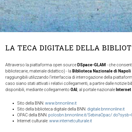
LA TECA DIGITALE DELLA BIBLIO
Attraverso la piattaforma open source
DSpace-GLAM
- che consente
bibliotecarie, materiale didattico) - la
Biblioteca Nazionale di Napoli
raggiungibili utilizzando l'interfaccia di interrogazione della piattafor
caso siano stati attivati i relativi collegamenti, a partire dalle notizie b
disponibili, mediante collegamento
OAI
, al portale nazionale
Internet
Sito della BNN:
www.bnnonline.it
Sito della biblioteca digitale della BNN:
digitale.bnnnonline.it
OPAC della BNN:
polosbn.bnnonline.it/SebinaOpac/.do?sys
Internet culturale:
www.internetculturale.it