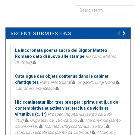
RECENT SUBMISSIONS
La incoronata poema sacro del Signor Matteo
Romano dato di nuovo alle stampe
Romano, Matteo
(fl. 1688)
Catalogue des objets contenus dans le cabinet
d'antiquitès
Palin, Nils Gustaf
; Ungarelli, Luigi Maria
;
Capranesi, Francesco
Hic continentur libri tres prosperi: primus et ij.us de
contemplativa et activa vita: tercius de viciis et
virtutibus (c. 1r)
Prosper : Aquitanus (santo ca. 390-
463)
; Origenes ( ca. 184-ca. 253 )
; Hieronymus (santo
ca. 347-419)
; Ioannes : Chrysostomus ( santo )
;
Isidorus : Hispalensis (santo ca. 560-636)
; Alcuinus (