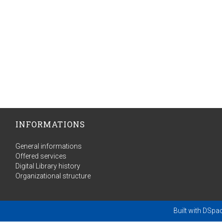
INFORMATIONS
General informations
Offered services
Digital Library history
Organizational structure
Built with
DSpa