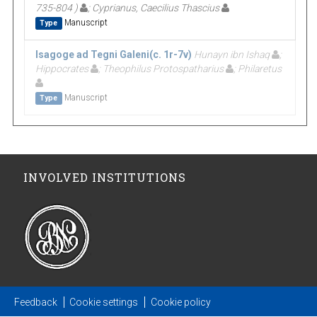
735-804 )
; Cyprianus, Caecilius Thascius
Manuscript
Type
Isagoge ad Tegni Galeni(c. 1r-7v)
Hunayn ibn Ishaq
;
Hippocrates
; Theophilus Protospatharius
; Philaretus
Manuscript
Type
INVOLVED INSTITUTIONS
Feedback
Cookie settings
Cookie policy