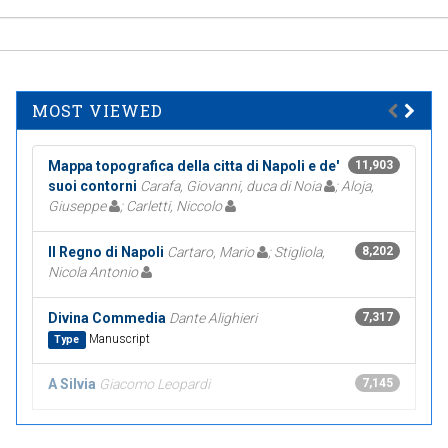
MOST VIEWED
Mappa topografica della citta di Napoli e de'
11,903
suoi contorni
Carafa, Giovanni, duca di Noia
; Aloja,
Giuseppe
; Carletti, Niccolo
Il Regno di Napoli
Cartaro, Mario
; Stigliola,
8,202
Nicola Antonio
Divina Commedia
Dante Alighieri
7,317
Manuscript
Type
A Silvia
Giacomo Leopardi
7,145