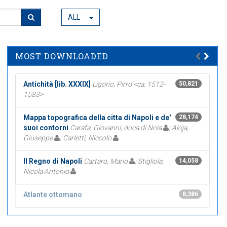
ALL
MOST DOWNLOADED
Antichità [lib. XXXIX]
Ligorio, Pirro <ca. 1512-
50,821
1583>
Mappa topografica della citta di Napoli e de'
28,174
suoi contorni
Carafa, Giovanni, duca di Noia
; Aloja,
Giuseppe
; Carletti, Niccolo
Il Regno di Napoli
Cartaro, Mario
; Stigliola,
14,058
Nicola Antonio
Atlante ottomano
8,386