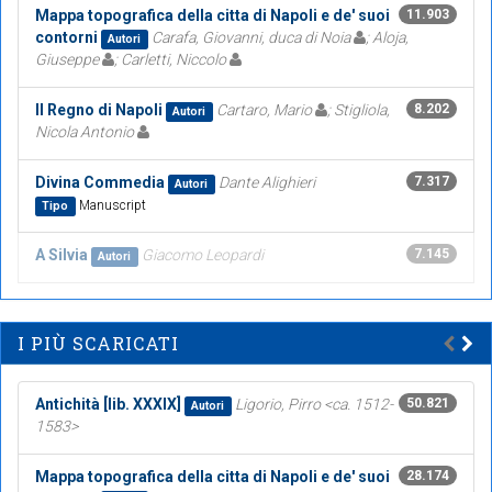
Mappa topografica della citta di Napoli e de' suoi
11.903
contorni
Carafa, Giovanni, duca di Noia
; Aloja,
Autori
Giuseppe
; Carletti, Niccolo
Il Regno di Napoli
Cartaro, Mario
; Stigliola,
8.202
Autori
Nicola Antonio
Divina Commedia
Dante Alighieri
7.317
Autori
Manuscript
Tipo
A Silvia
Giacomo Leopardi
7.145
Autori
I PIÙ SCARICATI
Antichità [lib. XXXIX]
Ligorio, Pirro <ca. 1512-
50.821
Autori
1583>
Mappa topografica della citta di Napoli e de' suoi
28.174