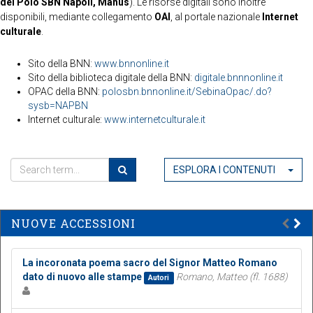
del Polo SBN Napoli, Manus
). Le risorse digitali sono inoltre
disponibili, mediante collegamento
OAI
, al portale nazionale
Internet
culturale
.
Sito della BNN:
www.bnnonline.it
Sito della biblioteca digitale della BNN:
digitale.bnnnonline.it
OPAC della BNN:
polosbn.bnnonline.it/SebinaOpac/.do?
sysb=NAPBN
Internet culturale:
www.internetculturale.it
ESPLORA I CONTENUTI
NUOVE ACCESSIONI
La incoronata poema sacro del Signor Matteo Romano
dato di nuovo alle stampe
Romano, Matteo (fl. 1688)
Autori