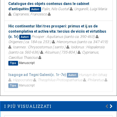
Catalogue des objets contenus dans le cabinet
d'antiquitès
Palin, Nils Gustaf
; Ungarelli, Luigi Maria
Autori
; Capranesi, Francesco
Hic continentur libri tres prosperi: primus et ij.us de
contemplativa et activa vita: tercius de viciis et virtutibus
(c. 1r)
Prosper : Aquitanus (santo ca. 390-463)
;
Autori
Origenes ( ca. 184-ca. 253 )
; Hieronymus (santo ca. 347-419)
; Ioannes : Chrysostomus ( santo )
; Isidorus : Hispalensis
(santo ca. 560-636)
; Alcuinus ( 735-804 )
; Cyprianus,
Caecilius Thascius
Manuscript
Tipo
Isagoge ad Tegni Galeni(c. 1r-7v)
Hunayn ibn Ishaq
Autori
; Hippocrates
; Theophilus Protospatharius
; Philaretus
Manuscript
Tipo
I PIÙ VISUALIZZATI