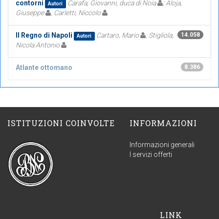
contorni
Carafa, Giovanni, duca di Noia
; Aloja,
Autori
Giuseppe
; Carletti, Niccolo
Il Regno di Napoli
Cartaro, Mario
; Stigliola,
14.058
Autori
Nicola Antonio
Atlante ottomano
8.386
ISTITUZIONI COINVOLTE
INFORMAZIONI
Informazioni generali
I servizi offerti
LINK