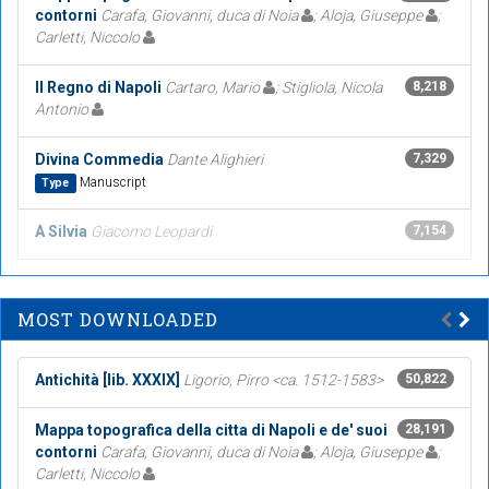
contorni
Carafa, Giovanni, duca di Noia
; Aloja, Giuseppe
;
Carletti, Niccolo
Il Regno di Napoli
Cartaro, Mario
; Stigliola, Nicola
8,218
Antonio
Divina Commedia
Dante Alighieri
7,329
Manuscript
Type
A Silvia
Giacomo Leopardi
7,154
MOST DOWNLOADED
Antichità [lib. XXXIX]
Ligorio, Pirro <ca. 1512-1583>
50,822
Mappa topografica della citta di Napoli e de' suoi
28,191
contorni
Carafa, Giovanni, duca di Noia
; Aloja, Giuseppe
;
Carletti, Niccolo