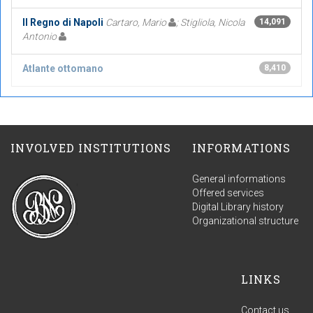
Il Regno di Napoli
Cartaro, Mario
; Stigliola, Nicola
14,091
Antonio
Atlante ottomano
8,410
INVOLVED INSTITUTIONS
INFORMATIONS
General informations
Offered services
Digital Library history
Organizational structure
LINKS
Contact us