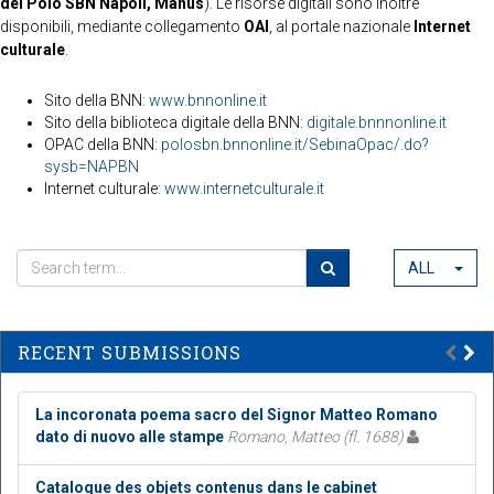
del Polo SBN Napoli, Manus
). Le risorse digitali sono inoltre
disponibili, mediante collegamento
OAI
, al portale nazionale
Internet
culturale
.
Sito della BNN:
www.bnnonline.it
Sito della biblioteca digitale della BNN:
digitale.bnnnonline.it
OPAC della BNN:
polosbn.bnnonline.it/SebinaOpac/.do?
sysb=NAPBN
Internet culturale:
www.internetculturale.it
ALL
RECENT SUBMISSIONS
La incoronata poema sacro del Signor Matteo Romano
dato di nuovo alle stampe
Romano, Matteo (fl. 1688)
Catalogue des objets contenus dans le cabinet