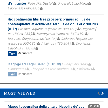
d'antiquitès
Palin, Nils Gustaf
; Ungarelli, Luigi Maria
;
Capranesi, Francesco
Hic continentur libri tres prosperi: primus et ij.us de
contemplativa et activa vita: tercius de viciis et virtutibus
(c. 1r)
Prosper : Aquitanus (santo ca. 390-463)
; Origenes (
ca. 184-ca. 253 )
; Hieronymus (santo ca. 347-419)
;
Ioannes : Chrysostomus ( santo )
; Isidorus : Hispalensis
(santo ca. 560-636)
; Alcuinus ( 735-804 )
; Cyprianus,
Caecilius Thascius
Manuscript
Type
Isagoge ad Tegni Galeni(c. 1r-7v)
Hunayn ibn Ishaq
;
Hippocrates
; Theophilus Protospatharius
; Philaretus
Manuscript
Type
MOST VIEWED
Mappa topografica della citta di Napoli e de' suoi
11,918