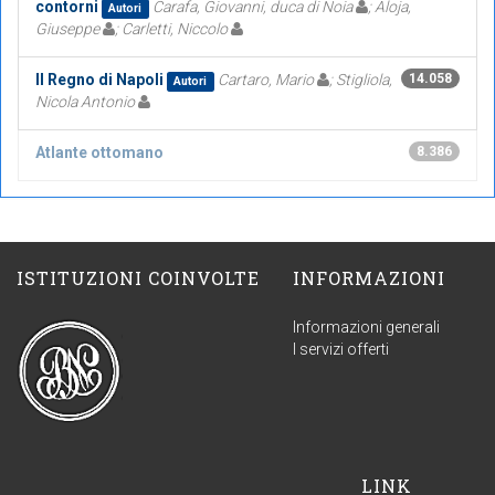
contorni
Carafa, Giovanni, duca di Noia
; Aloja,
Autori
Giuseppe
; Carletti, Niccolo
Il Regno di Napoli
Cartaro, Mario
; Stigliola,
14.058
Autori
Nicola Antonio
Atlante ottomano
8.386
ISTITUZIONI COINVOLTE
INFORMAZIONI
Informazioni generali
I servizi offerti
LINK