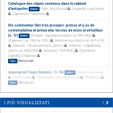
Catalogue des objets contenus dans le cabinet
d'antiquitès
Palin, Nils Gustaf
; Ungarelli, Luigi Maria
Autori
; Capranesi, Francesco
Hic continentur libri tres prosperi: primus et ij.us de
contemplativa et activa vita: tercius de viciis et virtutibus
(c. 1r)
Prosper : Aquitanus (santo ca. 390-463)
;
Autori
Origenes ( ca. 184-ca. 253 )
; Hieronymus (santo ca. 347-419)
; Ioannes : Chrysostomus ( santo )
; Isidorus : Hispalensis
(santo ca. 560-636)
; Alcuinus ( 735-804 )
; Cyprianus,
Caecilius Thascius
Manuscript
Tipo
Isagoge ad Tegni Galeni(c. 1r-7v)
Hunayn ibn Ishaq
Autori
; Hippocrates
; Theophilus Protospatharius
; Philaretus
Manuscript
Tipo
I PIÙ VISUALIZZATI