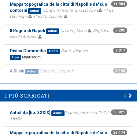
Mappa topografica della citta di Napoli e de' suoi
11.903
contorni
Carafa, Giovanni, duca di Noia
; Aloja,
Autori
Giuseppe
; Carletti, Niccolo
Il Regno di Napoli
Cartaro, Mario
; Stigliola,
8.202
Autori
Nicola Antonio
Divina Commedia
Dante Alighieri
7.317
Autori
Manuscript
Tipo
A Silvia
Giacomo Leopardi
7.145
Autori
I PIÙ SCARICATI
Antichità [lib. XXXIX]
Ligorio, Pirro <ca. 1512-
50.821
Autori
1583>
Mappa topografica della citta di Napoli e de' suoi
28.174