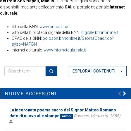
del Polo SBN Napoli, Manus
). Le risorse digitali sono inoltre
disponibili, mediante collegamento
OAI
, al portale nazionale
Internet
culturale
.
Sito della BNN:
www.bnnonline.it
Sito della biblioteca digitale della BNN:
digitale.bnnnonline.it
OPAC della BNN:
polosbn.bnnonline.it/SebinaOpac/.do?
sysb=NAPBN
Internet culturale:
www.internetculturale.it
ESPLORA I CONTENUTI
NUOVE ACCESSIONI
La incoronata poema sacro del Signor Matteo Romano
dato di nuovo alle stampe
Romano, Matteo (fl. 1688)
Autori