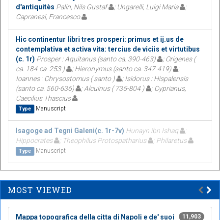
d'antiquitès
Palin, Nils Gustaf
; Ungarelli, Luigi Maria
;
Capranesi, Francesco
Hic continentur libri tres prosperi: primus et ij.us de
contemplativa et activa vita: tercius de viciis et virtutibus
(c. 1r)
Prosper : Aquitanus (santo ca. 390-463)
; Origenes (
ca. 184-ca. 253 )
; Hieronymus (santo ca. 347-419)
;
Ioannes : Chrysostomus ( santo )
; Isidorus : Hispalensis
(santo ca. 560-636)
; Alcuinus ( 735-804 )
; Cyprianus,
Caecilius Thascius
Manuscript
Type
Isagoge ad Tegni Galeni(c. 1r-7v)
Hunayn ibn Ishaq
;
Hippocrates
; Theophilus Protospatharius
; Philaretus
Manuscript
Type
MOST VIEWED
Mappa topografica della citta di Napoli e de' suoi
11,903