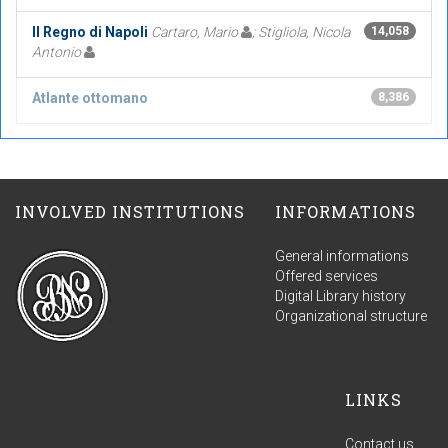
Il Regno di Napoli
Cartaro, Mario
; Stigliola, Nicola
14,058
Antonio
Atlante ottomano
8,386
INVOLVED INSTITUTIONS
INFORMATIONS
General informations
Offered services
Digital Library history
Organizational structure
LINKS
Contact us