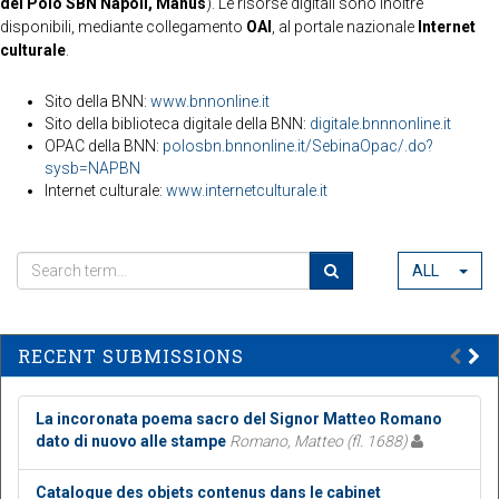
del Polo SBN Napoli, Manus
). Le risorse digitali sono inoltre
disponibili, mediante collegamento
OAI
, al portale nazionale
Internet
culturale
.
Sito della BNN:
www.bnnonline.it
Sito della biblioteca digitale della BNN:
digitale.bnnnonline.it
OPAC della BNN:
polosbn.bnnonline.it/SebinaOpac/.do?
sysb=NAPBN
Internet culturale:
www.internetculturale.it
ALL
RECENT SUBMISSIONS
La incoronata poema sacro del Signor Matteo Romano
dato di nuovo alle stampe
Romano, Matteo (fl. 1688)
Catalogue des objets contenus dans le cabinet