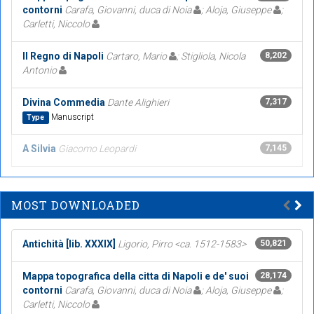
contorni
Carafa, Giovanni, duca di Noia
; Aloja, Giuseppe
;
Carletti, Niccolo
Il Regno di Napoli
Cartaro, Mario
; Stigliola, Nicola
8,202
Antonio
Divina Commedia
Dante Alighieri
7,317
Manuscript
Type
A Silvia
Giacomo Leopardi
7,145
MOST DOWNLOADED
Antichità [lib. XXXIX]
Ligorio, Pirro <ca. 1512-1583>
50,821
Mappa topografica della citta di Napoli e de' suoi
28,174
contorni
Carafa, Giovanni, duca di Noia
; Aloja, Giuseppe
;
Carletti, Niccolo