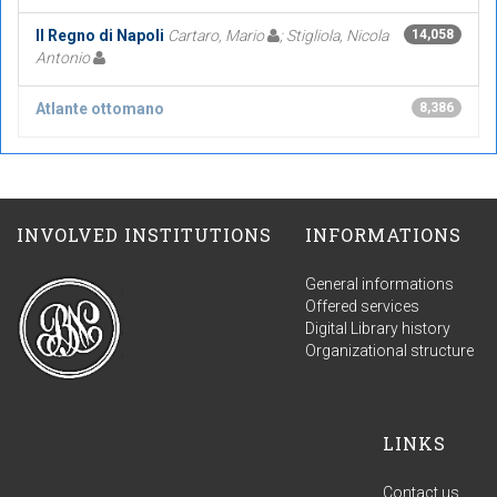
Il Regno di Napoli
Cartaro, Mario
; Stigliola, Nicola
14,058
Antonio
Atlante ottomano
8,386
INVOLVED INSTITUTIONS
INFORMATIONS
General informations
Offered services
Digital Library history
Organizational structure
LINKS
Contact us