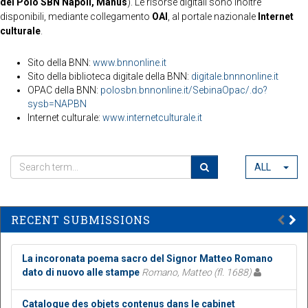
del Polo SBN Napoli, Manus
). Le risorse digitali sono inoltre
disponibili, mediante collegamento
OAI
, al portale nazionale
Internet
culturale
.
Sito della BNN:
www.bnnonline.it
Sito della biblioteca digitale della BNN:
digitale.bnnnonline.it
OPAC della BNN:
polosbn.bnnonline.it/SebinaOpac/.do?
sysb=NAPBN
Internet culturale:
www.internetculturale.it
ALL
RECENT SUBMISSIONS
La incoronata poema sacro del Signor Matteo Romano
dato di nuovo alle stampe
Romano, Matteo (fl. 1688)
Catalogue des objets contenus dans le cabinet