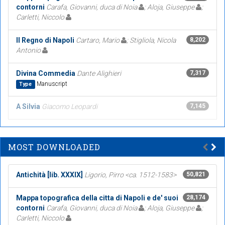
contorni
Carafa, Giovanni, duca di Noia
; Aloja, Giuseppe
;
Carletti, Niccolo
Il Regno di Napoli
Cartaro, Mario
; Stigliola, Nicola
8,202
Antonio
Divina Commedia
Dante Alighieri
7,317
Manuscript
Type
A Silvia
Giacomo Leopardi
7,145
MOST DOWNLOADED
Antichità [lib. XXXIX]
Ligorio, Pirro <ca. 1512-1583>
50,821
Mappa topografica della citta di Napoli e de' suoi
28,174
contorni
Carafa, Giovanni, duca di Noia
; Aloja, Giuseppe
;
Carletti, Niccolo