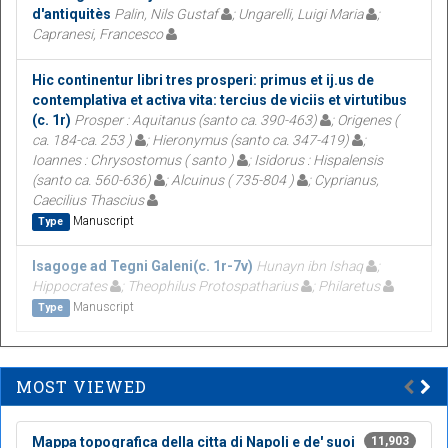
d'antiquitès
Palin, Nils Gustaf
; Ungarelli, Luigi Maria
;
Capranesi, Francesco
Hic continentur libri tres prosperi: primus et ij.us de
contemplativa et activa vita: tercius de viciis et virtutibus
(c. 1r)
Prosper : Aquitanus (santo ca. 390-463)
; Origenes (
ca. 184-ca. 253 )
; Hieronymus (santo ca. 347-419)
;
Ioannes : Chrysostomus ( santo )
; Isidorus : Hispalensis
(santo ca. 560-636)
; Alcuinus ( 735-804 )
; Cyprianus,
Caecilius Thascius
Manuscript
Type
Isagoge ad Tegni Galeni(c. 1r-7v)
Hunayn ibn Ishaq
;
Hippocrates
; Theophilus Protospatharius
; Philaretus
Manuscript
Type
MOST VIEWED
Mappa topografica della citta di Napoli e de' suoi
11,903