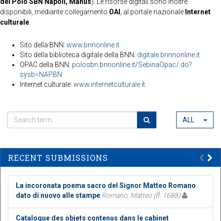
del Polo SBN Napoli, Manus
). Le risorse digitali sono inoltre
disponibili, mediante collegamento
OAI
, al portale nazionale
Internet
culturale
.
Sito della BNN:
www.bnnonline.it
Sito della biblioteca digitale della BNN:
digitale.bnnnonline.it
OPAC della BNN:
polosbn.bnnonline.it/SebinaOpac/.do?
sysb=NAPBN
Internet culturale:
www.internetculturale.it
ALL
RECENT SUBMISSIONS
La incoronata poema sacro del Signor Matteo Romano
dato di nuovo alle stampe
Romano, Matteo (fl. 1688)
Catalogue des objets contenus dans le cabinet