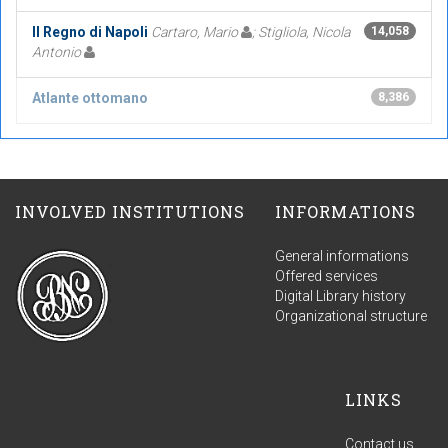
Il Regno di Napoli
Cartaro, Mario
; Stigliola, Nicola
14,058
Antonio
Atlante ottomano
8,386
INVOLVED INSTITUTIONS
INFORMATIONS
General informations
Offered services
Digital Library history
Organizational structure
LINKS
Contact us