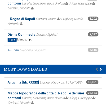
contorni
Carafa, Giovanni, duca di Noia
; Aloja, Giuseppe
;
Carletti, Niccolo
Il Regno di Napoli
Cartaro, Mario
; Stigliola, Nicola
8,202
Antonio
Divina Commedia
Dante Alighieri
7,317
Manuscript
Type
A Silvia
Giacomo Leopardi
7,145
MOST DOWNLOADED
Antichità [lib. XXXIX]
Ligorio, Pirro <ca. 1512-1583>
50,821
Mappa topografica della citta di Napoli e de' suoi
28,174
contorni
Carafa, Giovanni, duca di Noia
; Aloja, Giuseppe
;
Carletti, Niccolo