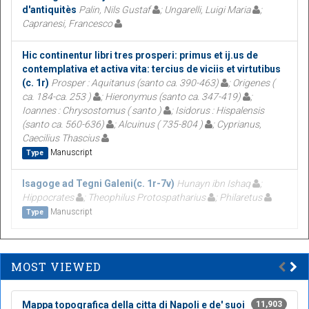
d'antiquitès
Palin, Nils Gustaf
; Ungarelli, Luigi Maria
;
Capranesi, Francesco
Hic continentur libri tres prosperi: primus et ij.us de
contemplativa et activa vita: tercius de viciis et virtutibus
(c. 1r)
Prosper : Aquitanus (santo ca. 390-463)
; Origenes (
ca. 184-ca. 253 )
; Hieronymus (santo ca. 347-419)
;
Ioannes : Chrysostomus ( santo )
; Isidorus : Hispalensis
(santo ca. 560-636)
; Alcuinus ( 735-804 )
; Cyprianus,
Caecilius Thascius
Manuscript
Type
Isagoge ad Tegni Galeni(c. 1r-7v)
Hunayn ibn Ishaq
;
Hippocrates
; Theophilus Protospatharius
; Philaretus
Manuscript
Type
MOST VIEWED
Mappa topografica della citta di Napoli e de' suoi
11,903