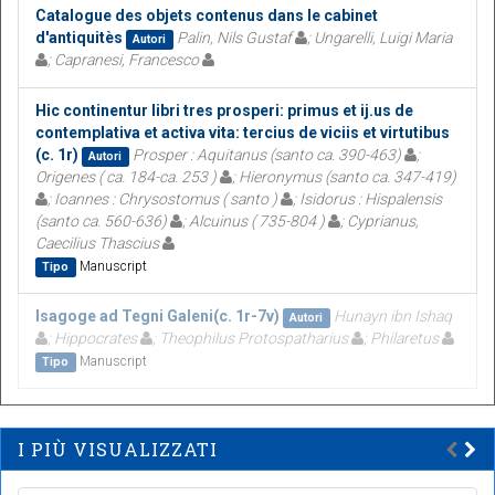
Catalogue des objets contenus dans le cabinet
d'antiquitès
Palin, Nils Gustaf
; Ungarelli, Luigi Maria
Autori
; Capranesi, Francesco
Hic continentur libri tres prosperi: primus et ij.us de
contemplativa et activa vita: tercius de viciis et virtutibus
(c. 1r)
Prosper : Aquitanus (santo ca. 390-463)
;
Autori
Origenes ( ca. 184-ca. 253 )
; Hieronymus (santo ca. 347-419)
; Ioannes : Chrysostomus ( santo )
; Isidorus : Hispalensis
(santo ca. 560-636)
; Alcuinus ( 735-804 )
; Cyprianus,
Caecilius Thascius
Manuscript
Tipo
Isagoge ad Tegni Galeni(c. 1r-7v)
Hunayn ibn Ishaq
Autori
; Hippocrates
; Theophilus Protospatharius
; Philaretus
Manuscript
Tipo
I PIÙ VISUALIZZATI