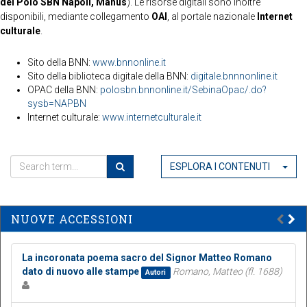
del Polo SBN Napoli, Manus
). Le risorse digitali sono inoltre
disponibili, mediante collegamento
OAI
, al portale nazionale
Internet
culturale
.
Sito della BNN:
www.bnnonline.it
Sito della biblioteca digitale della BNN:
digitale.bnnnonline.it
OPAC della BNN:
polosbn.bnnonline.it/SebinaOpac/.do?
sysb=NAPBN
Internet culturale:
www.internetculturale.it
ESPLORA I CONTENUTI
NUOVE ACCESSIONI
La incoronata poema sacro del Signor Matteo Romano
dato di nuovo alle stampe
Romano, Matteo (fl. 1688)
Autori