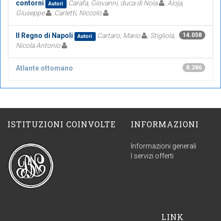
contorni
Carafa, Giovanni, duca di Noia
; Aloja,
Autori
Giuseppe
; Carletti, Niccolo
Il Regno di Napoli
Cartaro, Mario
; Stigliola,
14.058
Autori
Nicola Antonio
Atlante ottomano
8.386
ISTITUZIONI COINVOLTE
INFORMAZIONI
Informazioni generali
I servizi offerti
LINK