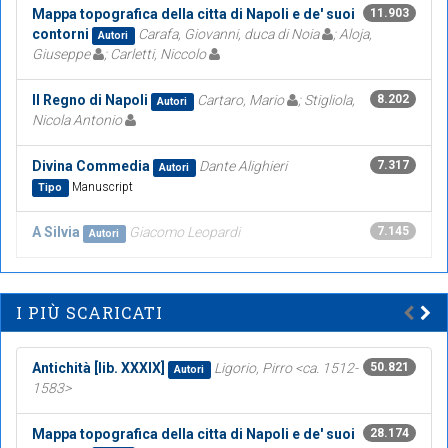
Mappa topografica della citta di Napoli e de' suoi
11.903
contorni
Carafa, Giovanni, duca di Noia
; Aloja,
Autori
Giuseppe
; Carletti, Niccolo
Il Regno di Napoli
Cartaro, Mario
; Stigliola,
8.202
Autori
Nicola Antonio
Divina Commedia
Dante Alighieri
7.317
Autori
Manuscript
Tipo
A Silvia
Giacomo Leopardi
7.145
Autori
I PIÙ SCARICATI
Antichità [lib. XXXIX]
Ligorio, Pirro <ca. 1512-
50.821
Autori
1583>
Mappa topografica della citta di Napoli e de' suoi
28.174