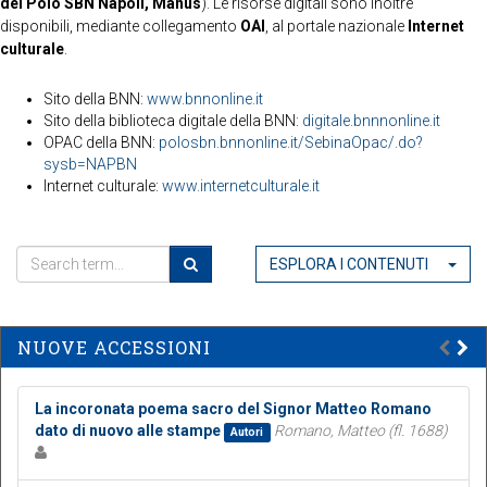
del Polo SBN Napoli, Manus
). Le risorse digitali sono inoltre
disponibili, mediante collegamento
OAI
, al portale nazionale
Internet
culturale
.
Sito della BNN:
www.bnnonline.it
Sito della biblioteca digitale della BNN:
digitale.bnnnonline.it
OPAC della BNN:
polosbn.bnnonline.it/SebinaOpac/.do?
sysb=NAPBN
Internet culturale:
www.internetculturale.it
ESPLORA I CONTENUTI
NUOVE ACCESSIONI
La incoronata poema sacro del Signor Matteo Romano
dato di nuovo alle stampe
Romano, Matteo (fl. 1688)
Autori