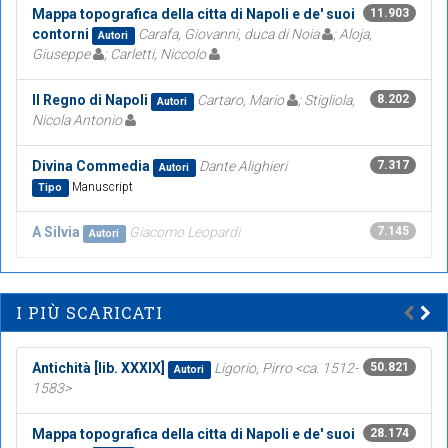
Mappa topografica della citta di Napoli e de' suoi
11.903
contorni
Carafa, Giovanni, duca di Noia
; Aloja,
Autori
Giuseppe
; Carletti, Niccolo
Il Regno di Napoli
Cartaro, Mario
; Stigliola,
8.202
Autori
Nicola Antonio
Divina Commedia
Dante Alighieri
7.317
Autori
Manuscript
Tipo
A Silvia
Giacomo Leopardi
7.145
Autori
I PIÙ SCARICATI
Antichità [lib. XXXIX]
Ligorio, Pirro <ca. 1512-
50.821
Autori
1583>
Mappa topografica della citta di Napoli e de' suoi
28.174