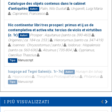
Catalogue des objets contenus dans le cabinet
d'antiquitès
Palin, Nils Gustaf
; Ungarelli, Luigi Maria
Autori
; Capranesi, Francesco
Hic continentur libri tres prosperi: primus et ij.us de
contemplativa et activa vita: tercius de viciis et virtutibus
(c. 1r)
Prosper : Aquitanus (santo ca. 390-463)
;
Autori
Origenes ( ca. 184-ca. 253 )
; Hieronymus (santo ca. 347-419)
; Ioannes : Chrysostomus ( santo )
; Isidorus : Hispalensis
(santo ca. 560-636)
; Alcuinus ( 735-804 )
; Cyprianus,
Caecilius Thascius
Manuscript
Tipo
Isagoge ad Tegni Galeni(c. 1r-7v)
Hunayn ibn Ishaq
Autori
; Hippocrates
; Theophilus Protospatharius
; Philaretus
Manuscript
Tipo
I PIÙ VISUALIZZATI