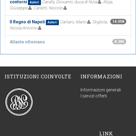
contorni
Carafa, Giovanni, duca di Noia
; Aloja,
Autori
Giuseppe
; Carletti, Niccolo
Il Regno di Napoli
Cartaro, Mario
; Stigliola,
14.058
Autori
Nicola Antonio
Atlante ottomano
8.386
ISTITUZIONI COINVOLTE
INFORMAZIONI
Informazioni generali
I servizi offerti
LINK