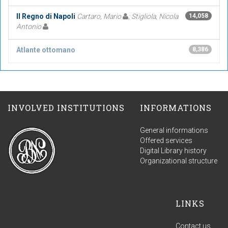
Il Regno di Napoli
Cartaro, Mario
; Stigliola, Nicola
14,058
Antonio
Atlante ottomano
8,386
INVOLVED INSTITUTIONS
INFORMATIONS
General informations
Offered services
Digital Library history
Organizational structure
LINKS
Contact us