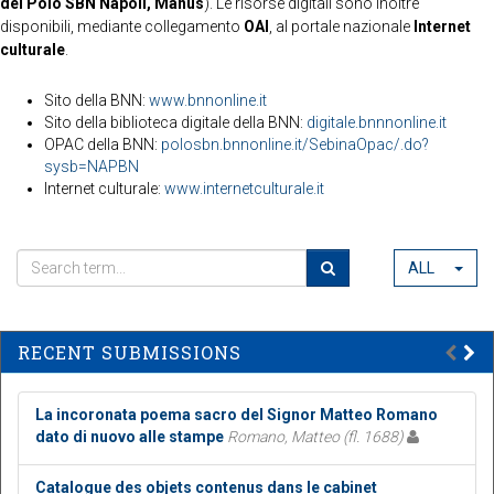
del Polo SBN Napoli, Manus
). Le risorse digitali sono inoltre
disponibili, mediante collegamento
OAI
, al portale nazionale
Internet
culturale
.
Sito della BNN:
www.bnnonline.it
Sito della biblioteca digitale della BNN:
digitale.bnnnonline.it
OPAC della BNN:
polosbn.bnnonline.it/SebinaOpac/.do?
sysb=NAPBN
Internet culturale:
www.internetculturale.it
ALL
RECENT SUBMISSIONS
La incoronata poema sacro del Signor Matteo Romano
dato di nuovo alle stampe
Romano, Matteo (fl. 1688)
Catalogue des objets contenus dans le cabinet