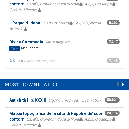
contorni
Carafa, Giovanni, duca di Noia
; Aloja, Giuseppe
;
Carletti, Niccolo
Il Regno di Napoli
Cartaro, Mario
; Stigliola, Nicola
8,202
Antonio
Divina Commedia
Dante Alighieri
7,317
Manuscript
Type
A Silvia
Giacomo Leopardi
7,145
MOST DOWNLOADED
Antichità [lib. XXXIX]
Ligorio, Pirro <ca. 1512-1583>
50,821
Mappa topografica della citta di Napoli e de' suoi
28,174
contorni
Carafa, Giovanni, duca di Noia
; Aloja, Giuseppe
;
Carletti, Niccolo