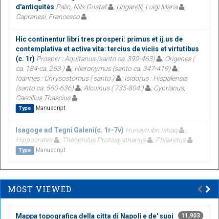
d'antiquitès
Palin, Nils Gustaf
; Ungarelli, Luigi Maria
;
Capranesi, Francesco
Hic continentur libri tres prosperi: primus et ij.us de
contemplativa et activa vita: tercius de viciis et virtutibus
(c. 1r)
Prosper : Aquitanus (santo ca. 390-463)
; Origenes (
ca. 184-ca. 253 )
; Hieronymus (santo ca. 347-419)
;
Ioannes : Chrysostomus ( santo )
; Isidorus : Hispalensis
(santo ca. 560-636)
; Alcuinus ( 735-804 )
; Cyprianus,
Caecilius Thascius
Manuscript
Type
Isagoge ad Tegni Galeni(c. 1r-7v)
Hunayn ibn Ishaq
;
Hippocrates
; Theophilus Protospatharius
; Philaretus
Manuscript
Type
MOST VIEWED
Mappa topografica della citta di Napoli e de' suoi
11,903