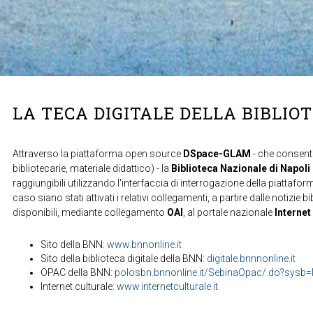
LA TECA DIGITALE DELLA BIBLIO
Attraverso la piattaforma open source
DSpace-GLAM
- che consente
bibliotecarie, materiale didattico) - la
Biblioteca Nazionale di Napoli
raggiungibili utilizzando l'interfaccia di interrogazione della piattafor
caso siano stati attivati i relativi collegamenti, a partire dalle notizie b
disponibili, mediante collegamento
OAI
, al portale nazionale
Internet
Sito della BNN:
www.bnnonline.it
Sito della biblioteca digitale della BNN:
digitale.bnnnonline.it
OPAC della BNN:
polosbn.bnnonline.it/SebinaOpac/.do?sys
Internet culturale:
www.internetculturale.it