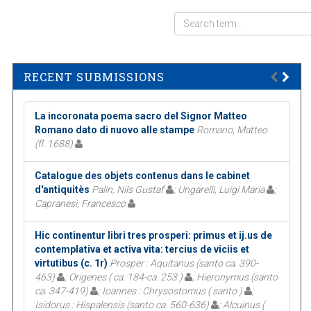
RECENT SUBMISSIONS
La incoronata poema sacro del Signor Matteo
Romano dato di nuovo alle stampe
Romano, Matteo
(fl. 1688)
Catalogue des objets contenus dans le cabinet
d'antiquitès
Palin, Nils Gustaf
; Ungarelli, Luigi Maria
;
Capranesi, Francesco
Hic continentur libri tres prosperi: primus et ij.us de
contemplativa et activa vita: tercius de viciis et
virtutibus (c. 1r)
Prosper : Aquitanus (santo ca. 390-
463)
; Origenes ( ca. 184-ca. 253 )
; Hieronymus (santo
ca. 347-419)
; Ioannes : Chrysostomus ( santo )
;
Isidorus : Hispalensis (santo ca. 560-636)
; Alcuinus (