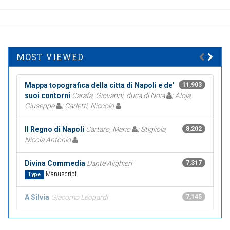
MOST VIEWED
Mappa topografica della citta di Napoli e de'
11,903
suoi contorni
Carafa, Giovanni, duca di Noia
; Aloja,
Giuseppe
; Carletti, Niccolo
Il Regno di Napoli
Cartaro, Mario
; Stigliola,
8,202
Nicola Antonio
Divina Commedia
Dante Alighieri
7,317
Manuscript
Type
A Silvia
Giacomo Leopardi
7,145