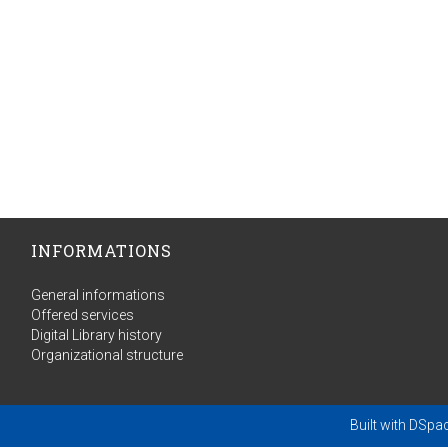
INFORMATIONS
General informations
Offered services
Digital Library history
Organizational structure
Built with
DSpa