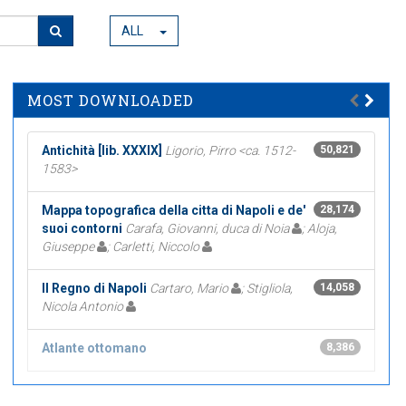
ALL
MOST DOWNLOADED
Antichità [lib. XXXIX]
Ligorio, Pirro <ca. 1512-
50,821
1583>
Mappa topografica della citta di Napoli e de'
28,174
suoi contorni
Carafa, Giovanni, duca di Noia
; Aloja,
Giuseppe
; Carletti, Niccolo
Il Regno di Napoli
Cartaro, Mario
; Stigliola,
14,058
Nicola Antonio
Atlante ottomano
8,386