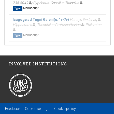
735-804 )
; Cyprianus, Caecilius Thascius
Manuscript
Type
Isagoge ad Tegni Galeni(c. 1r-7v)
Hunayn ibn Ishaq
;
Hippocrates
; Theophilus Protospatharius
; Philaretus
Manuscript
Type
INVOLVED INSTITUTIONS
Feedback
Cookie settings
Cookie policy