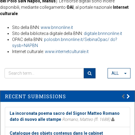
del Polo SBN Napoli, Manus
). Le risorse digitali sono inoltre
disponibili, mediante collegamento
OAI
, al portale nazionale
Internet
culturale
.
Sito della BNN:
www.bnnonline.it
Sito della biblioteca digitale della BNN:
digitale.bnnnonline.it
OPAC della BNN:
polosbn.bnnonline.it/SebinaOpac/.do?
sysb=NAPBN
Internet culturale:
www.internetculturale.it
ALL
RECENT SUBMISSIONS
La incoronata poema sacro del Signor Matteo Romano
dato di nuovo alle stampe
Romano, Matteo (fl. 1688)
Catalogue des objets contenus dans le cabinet