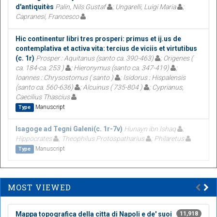
d'antiquitès
Palin, Nils Gustaf
; Ungarelli, Luigi Maria
;
Capranesi, Francesco
Hic continentur libri tres prosperi: primus et ij.us de
contemplativa et activa vita: tercius de viciis et virtutibus
(c. 1r)
Prosper : Aquitanus (santo ca. 390-463)
; Origenes (
ca. 184-ca. 253 )
; Hieronymus (santo ca. 347-419)
;
Ioannes : Chrysostomus ( santo )
; Isidorus : Hispalensis
(santo ca. 560-636)
; Alcuinus ( 735-804 )
; Cyprianus,
Caecilius Thascius
Manuscript
Type
Isagoge ad Tegni Galeni(c. 1r-7v)
Hunayn ibn Ishaq
;
Hippocrates
; Theophilus Protospatharius
; Philaretus
Manuscript
Type
MOST VIEWED
Mappa topografica della citta di Napoli e de' suoi
11,918