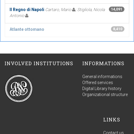
Il Regno di Napoli
Cartaro, Mario
; Stigliola, Nicola
14,091
Antonio
Atlante ottomano
8,410
INVOLVED INSTITUTIONS
INFORMATIONS
General informations
Offered services
Digital Library history
Organizational structure
LINKS
Contact us