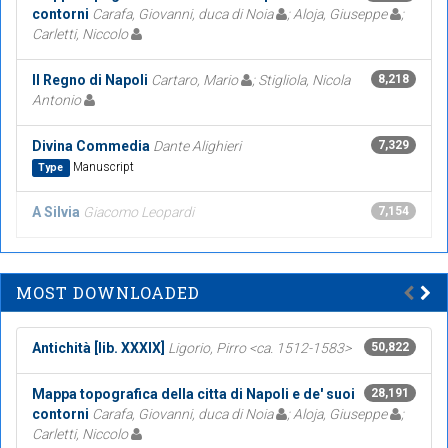
contorni
Carafa, Giovanni, duca di Noia
; Aloja, Giuseppe
;
Carletti, Niccolo
Il Regno di Napoli
Cartaro, Mario
; Stigliola, Nicola
8,218
Antonio
Divina Commedia
Dante Alighieri
7,329
Manuscript
Type
A Silvia
Giacomo Leopardi
7,154
MOST DOWNLOADED
Antichità [lib. XXXIX]
Ligorio, Pirro <ca. 1512-1583>
50,822
Mappa topografica della citta di Napoli e de' suoi
28,191
contorni
Carafa, Giovanni, duca di Noia
; Aloja, Giuseppe
;
Carletti, Niccolo