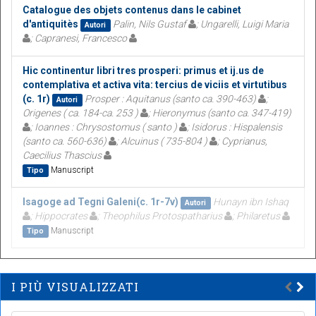
Catalogue des objets contenus dans le cabinet
d'antiquitès
Palin, Nils Gustaf
; Ungarelli, Luigi Maria
Autori
; Capranesi, Francesco
Hic continentur libri tres prosperi: primus et ij.us de
contemplativa et activa vita: tercius de viciis et virtutibus
(c. 1r)
Prosper : Aquitanus (santo ca. 390-463)
;
Autori
Origenes ( ca. 184-ca. 253 )
; Hieronymus (santo ca. 347-419)
; Ioannes : Chrysostomus ( santo )
; Isidorus : Hispalensis
(santo ca. 560-636)
; Alcuinus ( 735-804 )
; Cyprianus,
Caecilius Thascius
Manuscript
Tipo
Isagoge ad Tegni Galeni(c. 1r-7v)
Hunayn ibn Ishaq
Autori
; Hippocrates
; Theophilus Protospatharius
; Philaretus
Manuscript
Tipo
I PIÙ VISUALIZZATI