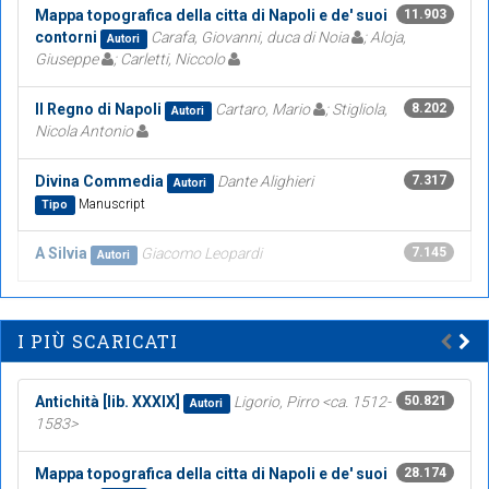
Mappa topografica della citta di Napoli e de' suoi
11.903
contorni
Carafa, Giovanni, duca di Noia
; Aloja,
Autori
Giuseppe
; Carletti, Niccolo
Il Regno di Napoli
Cartaro, Mario
; Stigliola,
8.202
Autori
Nicola Antonio
Divina Commedia
Dante Alighieri
7.317
Autori
Manuscript
Tipo
A Silvia
Giacomo Leopardi
7.145
Autori
I PIÙ SCARICATI
Antichità [lib. XXXIX]
Ligorio, Pirro <ca. 1512-
50.821
Autori
1583>
Mappa topografica della citta di Napoli e de' suoi
28.174