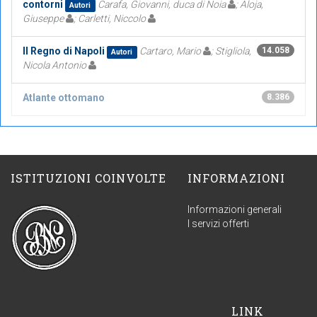
contorni
Carafa, Giovanni, duca di Noia
; Aloja,
Autori
Giuseppe
; Carletti, Niccolo
Il Regno di Napoli
Cartaro, Mario
; Stigliola,
14.058
Autori
Nicola Antonio
Atlante ottomano
8.386
ISTITUZIONI COINVOLTE
INFORMAZIONI
Informazioni generali
I servizi offerti
LINK