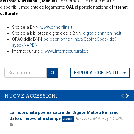
del Polo SBN Napoli, Manus
). Le risorse digitali sono inoltre
disponibili, mediante collegamento
OAI
, al portale nazionale
Internet
culturale
.
Sito della BNN:
www.bnnonline.it
Sito della biblioteca digitale della BNN:
digitale.bnnnonline.it
OPAC della BNN:
polosbn.bnnonline.it/SebinaOpac/.do?
sysb=NAPBN
Internet culturale:
www.internetculturale.it
ESPLORA I CONTENUTI
NUOVE ACCESSIONI
La incoronata poema sacro del Signor Matteo Romano
dato di nuovo alle stampe
Romano, Matteo (fl. 1688)
Autori