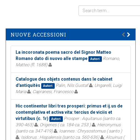
NUOVE ACCESSIONI
La incoronata poema sacro del Signor Matteo
Romano dato di nuovo alle stampe
Romano,
Autori
Matteo (fl. 1688)
Catalogue des objets contenus dans le cabinet
d'antiquitès
Palin, Nils Gustaf
; Ungarelli, Luigi
Autori
Maria
; Capranesi, Francesco
Hic continentur libri tres prosperi: primus et ij.us de
contemplativa et activa vita: tercius de viciis et
virtutibus (c. 1r)
Prosper : Aquitanus (santo ca.
Autori
390-463)
; Origenes ( ca. 184-ca. 253 )
; Hieronymus
(santo ca. 347-419)
; Ioannes : Chrysostomus ( santo )
; Isidorus : Hispalensis (santo ca. 560-636)
; Alcuinus (