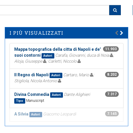
I PIÙ VISUALIZZATI
Mappa topografica della citta di Napoli e de'
11.903
suoi contorni
Carafa, Giovanni, duca di Noia
;
Autori
Aloja, Giuseppe
; Carletti, Niccolo
Il Regno di Napoli
Cartaro, Mario
;
8.202
Autori
Stigliola, Nicola Antonio
Divina Commedia
Dante Alighieri
7.317
Autori
Manuscript
Tipo
A Silvia
Giacomo Leopardi
7.145
Autori