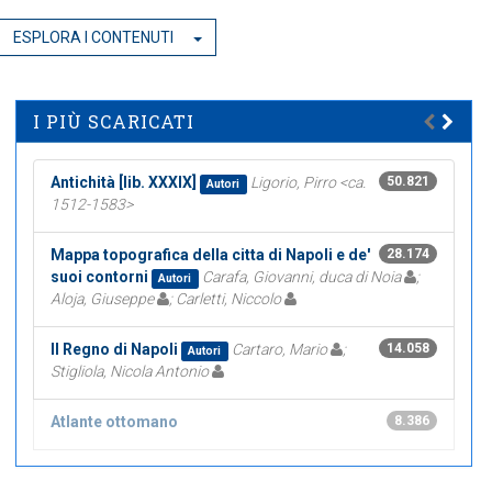
ESPLORA I CONTENUTI
I PIÙ SCARICATI
Antichità [lib. XXXIX]
Ligorio, Pirro <ca.
50.821
Autori
1512-1583>
Mappa topografica della citta di Napoli e de'
28.174
suoi contorni
Carafa, Giovanni, duca di Noia
;
Autori
Aloja, Giuseppe
; Carletti, Niccolo
Il Regno di Napoli
Cartaro, Mario
;
14.058
Autori
Stigliola, Nicola Antonio
Atlante ottomano
8.386