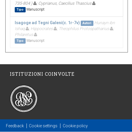
735-804 )
; Cyprianus, Caecilius Thascius
Manuscript
Tipo
Isagoge ad Tegni Galeni(c. 1r-7v)
Hunayn ibn
Autori
Ishaq
; Hippocrates
; Theophilus Protospatharius
;
Philaretus
Manuscript
Tipo
ISTITUZIONI COINVOLTE
Feedback
Cookie settings
Cookie policy