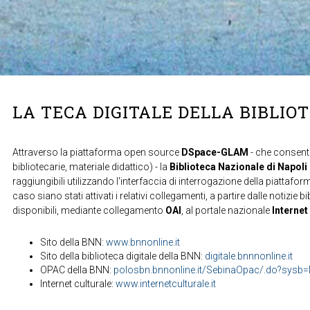
LA TECA DIGITALE DELLA BIBLIO
Attraverso la piattaforma open source
DSpace-GLAM
- che consente
bibliotecarie, materiale didattico) - la
Biblioteca Nazionale di Napoli
raggiungibili utilizzando l'interfaccia di interrogazione della piattafor
caso siano stati attivati i relativi collegamenti, a partire dalle notizie b
disponibili, mediante collegamento
OAI
, al portale nazionale
Internet
Sito della BNN:
www.bnnonline.it
Sito della biblioteca digitale della BNN:
digitale.bnnnonline.it
OPAC della BNN:
polosbn.bnnonline.it/SebinaOpac/.do?sys
Internet culturale:
www.internetculturale.it