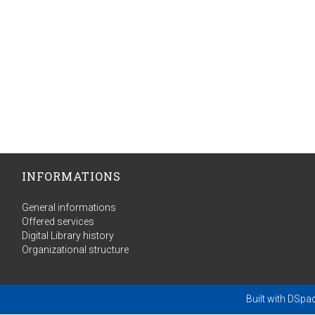
INFORMATIONS
General informations
Offered services
Digital Library history
Organizational structure
Built with
DSpa