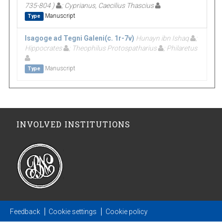
735-804 )
; Cyprianus, Caecilius Thascius
Manuscript
Type
Isagoge ad Tegni Galeni(c. 1r-7v)
Hunayn ibn Ishaq
;
Hippocrates
; Theophilus Protospatharius
; Philaretus
Manuscript
Type
INVOLVED INSTITUTIONS
Feedback
Cookie settings
Cookie policy