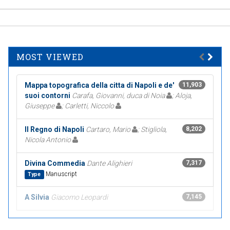
MOST VIEWED
Mappa topografica della citta di Napoli e de'
11,903
suoi contorni
Carafa, Giovanni, duca di Noia
; Aloja,
Giuseppe
; Carletti, Niccolo
Il Regno di Napoli
Cartaro, Mario
; Stigliola,
8,202
Nicola Antonio
Divina Commedia
Dante Alighieri
7,317
Manuscript
Type
A Silvia
Giacomo Leopardi
7,145