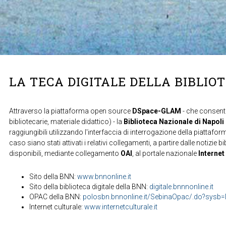
LA TECA DIGITALE DELLA BIBLIO
Attraverso la piattaforma open source
DSpace-GLAM
- che consente
bibliotecarie, materiale didattico) - la
Biblioteca Nazionale di Napoli
raggiungibili utilizzando l'interfaccia di interrogazione della piattafor
caso siano stati attivati i relativi collegamenti, a partire dalle notizie b
disponibili, mediante collegamento
OAI
, al portale nazionale
Internet
Sito della BNN:
www.bnnonline.it
Sito della biblioteca digitale della BNN:
digitale.bnnnonline.it
OPAC della BNN:
polosbn.bnnonline.it/SebinaOpac/.do?sys
Internet culturale:
www.internetculturale.it