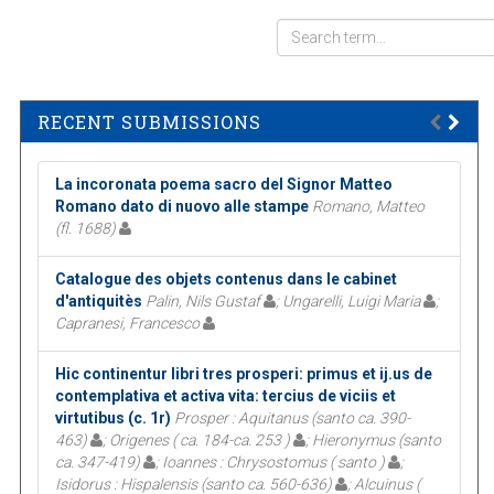
RECENT SUBMISSIONS
La incoronata poema sacro del Signor Matteo
Romano dato di nuovo alle stampe
Romano, Matteo
(fl. 1688)
Catalogue des objets contenus dans le cabinet
d'antiquitès
Palin, Nils Gustaf
; Ungarelli, Luigi Maria
;
Capranesi, Francesco
Hic continentur libri tres prosperi: primus et ij.us de
contemplativa et activa vita: tercius de viciis et
virtutibus (c. 1r)
Prosper : Aquitanus (santo ca. 390-
463)
; Origenes ( ca. 184-ca. 253 )
; Hieronymus (santo
ca. 347-419)
; Ioannes : Chrysostomus ( santo )
;
Isidorus : Hispalensis (santo ca. 560-636)
; Alcuinus (