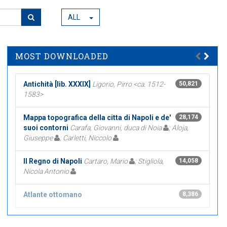
ALL
MOST DOWNLOADED
Antichità [lib. XXXIX]
Ligorio, Pirro <ca. 1512-
50,821
1583>
Mappa topografica della citta di Napoli e de'
28,174
suoi contorni
Carafa, Giovanni, duca di Noia
; Aloja,
Giuseppe
; Carletti, Niccolo
Il Regno di Napoli
Cartaro, Mario
; Stigliola,
14,058
Nicola Antonio
Atlante ottomano
8,386