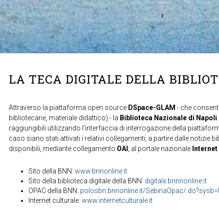
LA TECA DIGITALE DELLA BIBLIO
Attraverso la piattaforma open source
DSpace-GLAM
- che consente
bibliotecarie, materiale didattico) - la
Biblioteca Nazionale di Napoli
raggiungibili utilizzando l'interfaccia di interrogazione della piattafor
caso siano stati attivati i relativi collegamenti, a partire dalle notizie b
disponibili, mediante collegamento
OAI
, al portale nazionale
Internet
Sito della BNN:
www.bnnonline.it
Sito della biblioteca digitale della BNN:
digitale.bnnnonline.it
OPAC della BNN:
polosbn.bnnonline.it/SebinaOpac/.do?sys
Internet culturale:
www.internetculturale.it