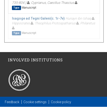
735-804 )
; Cyprianus, Caecilius Thascius
Manuscript
Type
Isagoge ad Tegni Galeni(c. 1r-7v)
Hunayn ibn Ishaq
;
Hippocrates
; Theophilus Protospatharius
; Philaretus
Manuscript
Type
INVOLVED INSTITUTIONS
Feedback
Cookie settings
Cookie policy