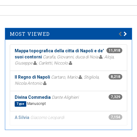
MOST VIEWED
Mappa topografica della citta di Napoli e de'
11,918
suoi contorni
Carafa, Giovanni, duca di Noia
; Aloja,
Giuseppe
; Carletti, Niccolo
Il Regno di Napoli
Cartaro, Mario
; Stigliola,
8,218
Nicola Antonio
Divina Commedia
Dante Alighieri
7,329
Manuscript
Type
A Silvia
Giacomo Leopardi
7,154