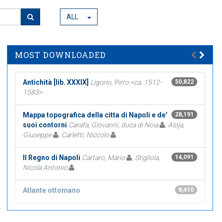
ALL
MOST DOWNLOADED
Antichità [lib. XXXIX]
Ligorio, Pirro <ca. 1512-
50,822
1583>
Mappa topografica della citta di Napoli e de'
28,191
suoi contorni
Carafa, Giovanni, duca di Noia
; Aloja,
Giuseppe
; Carletti, Niccolo
Il Regno di Napoli
Cartaro, Mario
; Stigliola,
14,091
Nicola Antonio
Atlante ottomano
8,410