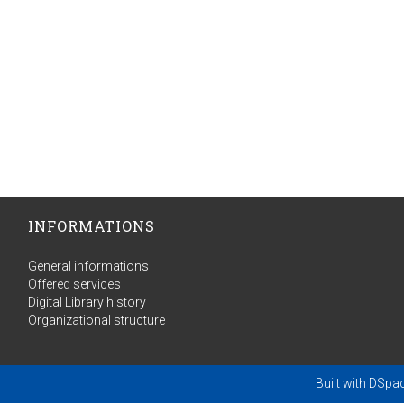
INFORMATIONS
General informations
Offered services
Digital Library history
Organizational structure
Built with
DSpa