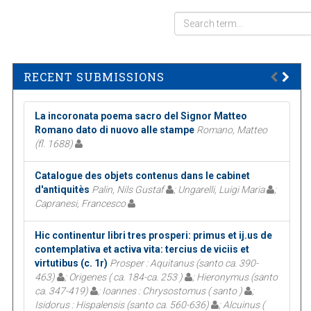
RECENT SUBMISSIONS
La incoronata poema sacro del Signor Matteo
Romano dato di nuovo alle stampe
Romano, Matteo
(fl. 1688)
Catalogue des objets contenus dans le cabinet
d'antiquitès
Palin, Nils Gustaf
; Ungarelli, Luigi Maria
;
Capranesi, Francesco
Hic continentur libri tres prosperi: primus et ij.us de
contemplativa et activa vita: tercius de viciis et
virtutibus (c. 1r)
Prosper : Aquitanus (santo ca. 390-
463)
; Origenes ( ca. 184-ca. 253 )
; Hieronymus (santo
ca. 347-419)
; Ioannes : Chrysostomus ( santo )
;
Isidorus : Hispalensis (santo ca. 560-636)
; Alcuinus (