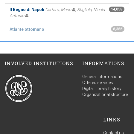
Il Regno di Napoli
Cartaro, Mario
; Stigliola, Nicola
14,058
Antonio
Atlante ottomano
8,386
INVOLVED INSTITUTIONS
INFORMATIONS
General informations
Offered services
Digital Library history
Organizational structure
LINKS
Contact us