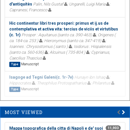
d'antiquitès
Palin, Nils Gustaf
; Ungarelli, Luigi Maria
;
Capranesi, Francesco
Hic continentur libri tres prosperi: primus et ij.us de
contemplativa et activa vita: tercius de viciis et virtutibus
(c. 1r)
Prosper : Aquitanus (santo ca. 390-463)
; Origenes (
ca. 184-ca. 253 )
; Hieronymus (santo ca. 347-419)
;
Ioannes : Chrysostomus ( santo )
; Isidorus : Hispalensis
(santo ca. 560-636)
; Alcuinus ( 735-804 )
; Cyprianus,
Caecilius Thascius
Manuscript
Type
Isagoge ad Tegni Galeni(c. 1r-7v)
Hunayn ibn Ishaq
;
Hippocrates
; Theophilus Protospatharius
; Philaretus
Manuscript
Type
MOST VIEWED
Mappa topografica della citta di Napoli e de' suoi
11,903