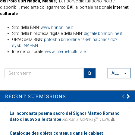
del Polo SBN Napoli, Manus
). Le risorse digitali sono inoltre
disponibili, mediante collegamento
OAI
, al portale nazionale
Internet
culturale
.
Sito della BNN:
www.bnnonline.it
Sito della biblioteca digitale della BNN:
digitale.bnnnonline.it
OPAC della BNN:
polosbn.bnnonline.it/SebinaOpac/.do?
sysb=NAPBN
Internet culturale:
www.internetculturale.it
ALL
RECENT SUBMISSIONS
La incoronata poema sacro del Signor Matteo Romano
dato di nuovo alle stampe
Romano, Matteo (fl. 1688)
Catalogue des objets contenus dans le cabinet