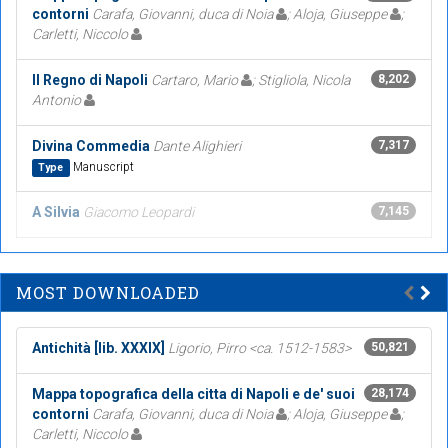
contorni
Carafa, Giovanni, duca di Noia
; Aloja, Giuseppe
;
Carletti, Niccolo
Il Regno di Napoli
Cartaro, Mario
; Stigliola, Nicola
8,202
Antonio
Divina Commedia
Dante Alighieri
7,317
Manuscript
Type
A Silvia
Giacomo Leopardi
7,145
MOST DOWNLOADED
Antichità [lib. XXXIX]
Ligorio, Pirro <ca. 1512-1583>
50,821
Mappa topografica della citta di Napoli e de' suoi
28,174
contorni
Carafa, Giovanni, duca di Noia
; Aloja, Giuseppe
;
Carletti, Niccolo