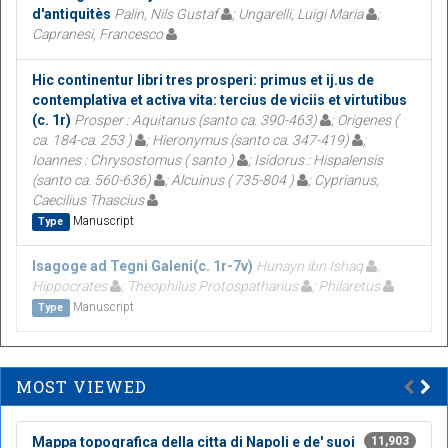
d'antiquitès
Palin, Nils Gustaf
; Ungarelli, Luigi Maria
;
Capranesi, Francesco
Hic continentur libri tres prosperi: primus et ij.us de
contemplativa et activa vita: tercius de viciis et virtutibus
(c. 1r)
Prosper : Aquitanus (santo ca. 390-463)
; Origenes (
ca. 184-ca. 253 )
; Hieronymus (santo ca. 347-419)
;
Ioannes : Chrysostomus ( santo )
; Isidorus : Hispalensis
(santo ca. 560-636)
; Alcuinus ( 735-804 )
; Cyprianus,
Caecilius Thascius
Manuscript
Type
Isagoge ad Tegni Galeni(c. 1r-7v)
Hunayn ibn Ishaq
;
Hippocrates
; Theophilus Protospatharius
; Philaretus
Manuscript
Type
MOST VIEWED
Mappa topografica della citta di Napoli e de' suoi
11,903