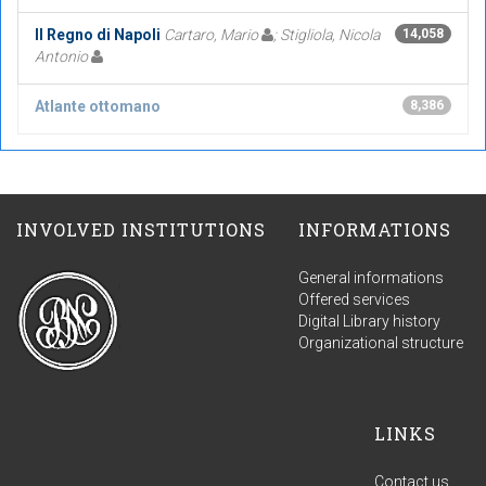
Il Regno di Napoli
Cartaro, Mario
; Stigliola, Nicola
14,058
Antonio
Atlante ottomano
8,386
INVOLVED INSTITUTIONS
INFORMATIONS
General informations
Offered services
Digital Library history
Organizational structure
LINKS
Contact us