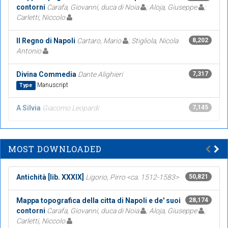
contorni
Carafa, Giovanni, duca di Noia
; Aloja, Giuseppe
;
Carletti, Niccolo
Il Regno di Napoli
Cartaro, Mario
; Stigliola, Nicola
8,202
Antonio
Divina Commedia
Dante Alighieri
7,317
Manuscript
Type
A Silvia
Giacomo Leopardi
7,145
MOST DOWNLOADED
Antichità [lib. XXXIX]
Ligorio, Pirro <ca. 1512-1583>
50,821
Mappa topografica della citta di Napoli e de' suoi
28,174
contorni
Carafa, Giovanni, duca di Noia
; Aloja, Giuseppe
;
Carletti, Niccolo