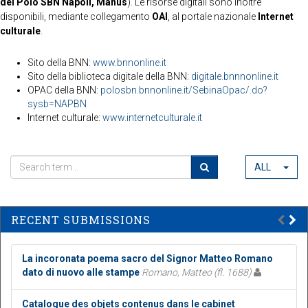
del Polo SBN Napoli, Manus
). Le risorse digitali sono inoltre
disponibili, mediante collegamento
OAI
, al portale nazionale
Internet
culturale
.
Sito della BNN:
www.bnnonline.it
Sito della biblioteca digitale della BNN:
digitale.bnnnonline.it
OPAC della BNN:
polosbn.bnnonline.it/SebinaOpac/.do?
sysb=NAPBN
Internet culturale:
www.internetculturale.it
ALL
RECENT SUBMISSIONS
La incoronata poema sacro del Signor Matteo Romano
dato di nuovo alle stampe
Romano, Matteo (fl. 1688)
Catalogue des objets contenus dans le cabinet