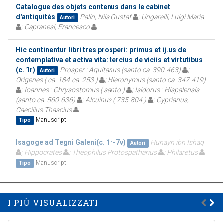
Catalogue des objets contenus dans le cabinet
d'antiquitès
Palin, Nils Gustaf
; Ungarelli, Luigi Maria
Autori
; Capranesi, Francesco
Hic continentur libri tres prosperi: primus et ij.us de
contemplativa et activa vita: tercius de viciis et virtutibus
(c. 1r)
Prosper : Aquitanus (santo ca. 390-463)
;
Autori
Origenes ( ca. 184-ca. 253 )
; Hieronymus (santo ca. 347-419)
; Ioannes : Chrysostomus ( santo )
; Isidorus : Hispalensis
(santo ca. 560-636)
; Alcuinus ( 735-804 )
; Cyprianus,
Caecilius Thascius
Manuscript
Tipo
Isagoge ad Tegni Galeni(c. 1r-7v)
Hunayn ibn Ishaq
Autori
; Hippocrates
; Theophilus Protospatharius
; Philaretus
Manuscript
Tipo
I PIÙ VISUALIZZATI