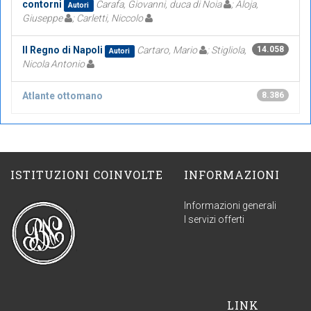
contorni
Carafa, Giovanni, duca di Noia
; Aloja,
Autori
Giuseppe
; Carletti, Niccolo
Il Regno di Napoli
Cartaro, Mario
; Stigliola,
14.058
Autori
Nicola Antonio
Atlante ottomano
8.386
ISTITUZIONI COINVOLTE
INFORMAZIONI
Informazioni generali
I servizi offerti
LINK