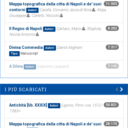
Mappa topografica della citta di Napoli e de' suoi
11.903
contorni
Carafa, Giovanni, duca di Noia
; Aloja,
Autori
Giuseppe
; Carletti, Niccolo
Il Regno di Napoli
Cartaro, Mario
; Stigliola,
8.202
Autori
Nicola Antonio
Divina Commedia
Dante Alighieri
7.317
Autori
Manuscript
Tipo
A Silvia
Giacomo Leopardi
7.145
Autori
I PIÙ SCARICATI
Antichità [lib. XXXIX]
Ligorio, Pirro <ca. 1512-
50.821
Autori
1583>
Mappa topografica della citta di Napoli e de' suoi
28.174