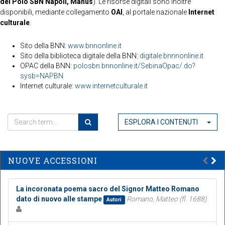
del Polo SBN Napoli, Manus
). Le risorse digitali sono inoltre
disponibili, mediante collegamento
OAI
, al portale nazionale
Internet
culturale
.
Sito della BNN:
www.bnnonline.it
Sito della biblioteca digitale della BNN:
digitale.bnnnonline.it
OPAC della BNN:
polosbn.bnnonline.it/SebinaOpac/.do?
sysb=NAPBN
Internet culturale:
www.internetculturale.it
ESPLORA I CONTENUTI
NUOVE ACCESSIONI
La incoronata poema sacro del Signor Matteo Romano
dato di nuovo alle stampe
Romano, Matteo (fl. 1688)
Autori