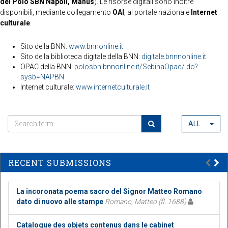
del Polo SBN Napoli, Manus
). Le risorse digitali sono inoltre
disponibili, mediante collegamento
OAI
, al portale nazionale
Internet
culturale
.
Sito della BNN:
www.bnnonline.it
Sito della biblioteca digitale della BNN:
digitale.bnnnonline.it
OPAC della BNN:
polosbn.bnnonline.it/SebinaOpac/.do?
sysb=NAPBN
Internet culturale:
www.internetculturale.it
ALL
RECENT SUBMISSIONS
La incoronata poema sacro del Signor Matteo Romano
dato di nuovo alle stampe
Romano, Matteo (fl. 1688)
Catalogue des objets contenus dans le cabinet