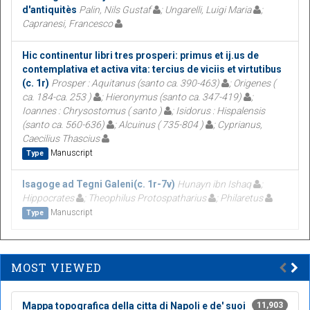
d'antiquitès
Palin, Nils Gustaf
; Ungarelli, Luigi Maria
;
Capranesi, Francesco
Hic continentur libri tres prosperi: primus et ij.us de
contemplativa et activa vita: tercius de viciis et virtutibus
(c. 1r)
Prosper : Aquitanus (santo ca. 390-463)
; Origenes (
ca. 184-ca. 253 )
; Hieronymus (santo ca. 347-419)
;
Ioannes : Chrysostomus ( santo )
; Isidorus : Hispalensis
(santo ca. 560-636)
; Alcuinus ( 735-804 )
; Cyprianus,
Caecilius Thascius
Manuscript
Type
Isagoge ad Tegni Galeni(c. 1r-7v)
Hunayn ibn Ishaq
;
Hippocrates
; Theophilus Protospatharius
; Philaretus
Manuscript
Type
MOST VIEWED
Mappa topografica della citta di Napoli e de' suoi
11,903