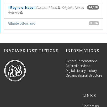
Il Regno di Napoli
Cartaro, Mario
; Stigliola, Nicola
14,058
Antonio
Atlante ottomano
8,386
INVOLVED INSTITUTIONS
INFORMATIONS
General informations
Offered services
Digital Library history
Organizational structure
LINKS
Contact us