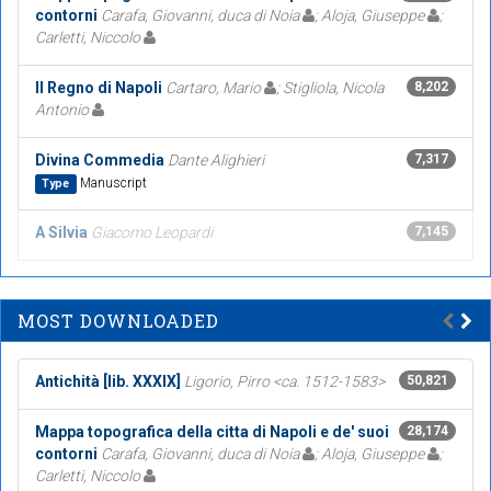
contorni
Carafa, Giovanni, duca di Noia
; Aloja, Giuseppe
;
Carletti, Niccolo
Il Regno di Napoli
Cartaro, Mario
; Stigliola, Nicola
8,202
Antonio
Divina Commedia
Dante Alighieri
7,317
Manuscript
Type
A Silvia
Giacomo Leopardi
7,145
MOST DOWNLOADED
Antichità [lib. XXXIX]
Ligorio, Pirro <ca. 1512-1583>
50,821
Mappa topografica della citta di Napoli e de' suoi
28,174
contorni
Carafa, Giovanni, duca di Noia
; Aloja, Giuseppe
;
Carletti, Niccolo