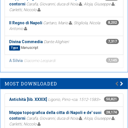
contorni
Carafa, Giovanni, duca di Noia
; Aloja, Giuseppe
;
Carletti, Niccolo
Il Regno di Napoli
Cartaro, Mario
; Stigliola, Nicola
8,202
Antonio
Divina Commedia
Dante Alighieri
7,317
Manuscript
Type
A Silvia
Giacomo Leopardi
7,145
MOST DOWNLOADED
Antichità [lib. XXXIX]
Ligorio, Pirro <ca. 1512-1583>
50,821
Mappa topografica della citta di Napoli e de' suoi
28,174
contorni
Carafa, Giovanni, duca di Noia
; Aloja, Giuseppe
;
Carletti, Niccolo