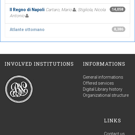
Il Regno di Napoli
Cartaro, Mario
; Stigliola, Nicola
14,058
Antonio
Atlante ottomano
8,386
INVOLVED INSTITUTIONS
INFORMATIONS
General informations
Offered services
Digital Library history
Organizational structure
LINKS
Contact us