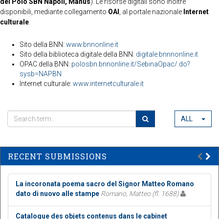
del Polo SBN Napoli, Manus
). Le risorse digitali sono inoltre
disponibili, mediante collegamento
OAI
, al portale nazionale
Internet
culturale
.
Sito della BNN:
www.bnnonline.it
Sito della biblioteca digitale della BNN:
digitale.bnnnonline.it
OPAC della BNN:
polosbn.bnnonline.it/SebinaOpac/.do?
sysb=NAPBN
Internet culturale:
www.internetculturale.it
ALL
RECENT SUBMISSIONS
La incoronata poema sacro del Signor Matteo Romano
dato di nuovo alle stampe
Romano, Matteo (fl. 1688)
Catalogue des objets contenus dans le cabinet