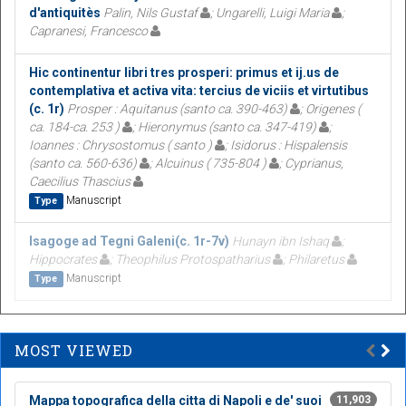
d'antiquitès
Palin, Nils Gustaf
; Ungarelli, Luigi Maria
;
Capranesi, Francesco
Hic continentur libri tres prosperi: primus et ij.us de
contemplativa et activa vita: tercius de viciis et virtutibus
(c. 1r)
Prosper : Aquitanus (santo ca. 390-463)
; Origenes (
ca. 184-ca. 253 )
; Hieronymus (santo ca. 347-419)
;
Ioannes : Chrysostomus ( santo )
; Isidorus : Hispalensis
(santo ca. 560-636)
; Alcuinus ( 735-804 )
; Cyprianus,
Caecilius Thascius
Manuscript
Type
Isagoge ad Tegni Galeni(c. 1r-7v)
Hunayn ibn Ishaq
;
Hippocrates
; Theophilus Protospatharius
; Philaretus
Manuscript
Type
MOST VIEWED
Mappa topografica della citta di Napoli e de' suoi
11,903