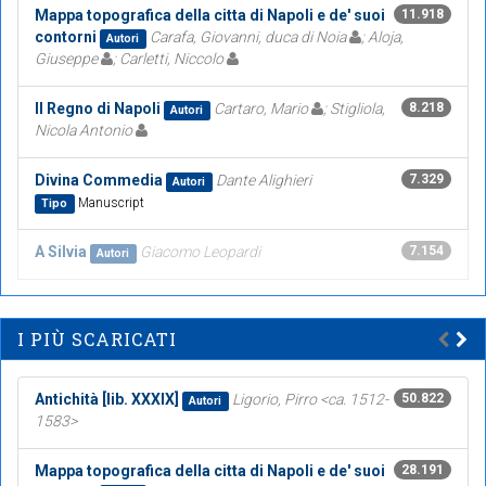
Mappa topografica della citta di Napoli e de' suoi
11.918
contorni
Carafa, Giovanni, duca di Noia
; Aloja,
Autori
Giuseppe
; Carletti, Niccolo
Il Regno di Napoli
Cartaro, Mario
; Stigliola,
8.218
Autori
Nicola Antonio
Divina Commedia
Dante Alighieri
7.329
Autori
Manuscript
Tipo
A Silvia
Giacomo Leopardi
7.154
Autori
I PIÙ SCARICATI
Antichità [lib. XXXIX]
Ligorio, Pirro <ca. 1512-
50.822
Autori
1583>
Mappa topografica della citta di Napoli e de' suoi
28.191