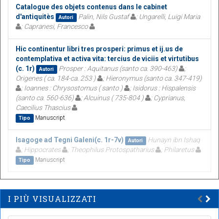
Catalogue des objets contenus dans le cabinet
d'antiquitès
Palin, Nils Gustaf
; Ungarelli, Luigi Maria
Autori
; Capranesi, Francesco
Hic continentur libri tres prosperi: primus et ij.us de
contemplativa et activa vita: tercius de viciis et virtutibus
(c. 1r)
Prosper : Aquitanus (santo ca. 390-463)
;
Autori
Origenes ( ca. 184-ca. 253 )
; Hieronymus (santo ca. 347-419)
; Ioannes : Chrysostomus ( santo )
; Isidorus : Hispalensis
(santo ca. 560-636)
; Alcuinus ( 735-804 )
; Cyprianus,
Caecilius Thascius
Manuscript
Tipo
Isagoge ad Tegni Galeni(c. 1r-7v)
Hunayn ibn Ishaq
Autori
; Hippocrates
; Theophilus Protospatharius
; Philaretus
Manuscript
Tipo
I PIÙ VISUALIZZATI