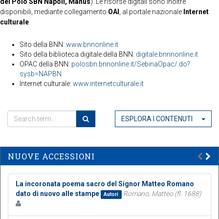
del Polo SBN Napoli, Manus
). Le risorse digitali sono inoltre
disponibili, mediante collegamento
OAI
, al portale nazionale
Internet
culturale
.
Sito della BNN:
www.bnnonline.it
Sito della biblioteca digitale della BNN:
digitale.bnnnonline.it
OPAC della BNN:
polosbn.bnnonline.it/SebinaOpac/.do?
sysb=NAPBN
Internet culturale:
www.internetculturale.it
ESPLORA I CONTENUTI
NUOVE ACCESSIONI
La incoronata poema sacro del Signor Matteo Romano
dato di nuovo alle stampe
Romano, Matteo (fl. 1688)
Autori