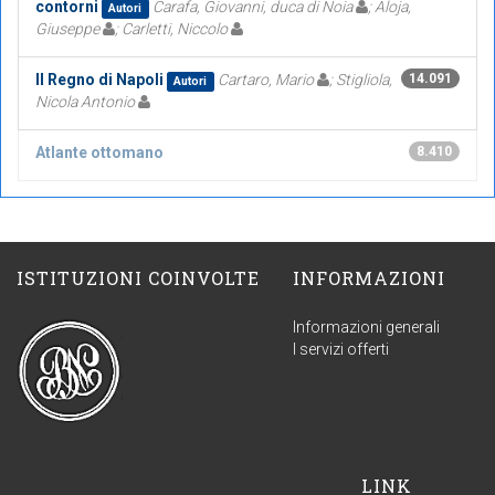
contorni
Carafa, Giovanni, duca di Noia
; Aloja,
Autori
Giuseppe
; Carletti, Niccolo
Il Regno di Napoli
Cartaro, Mario
; Stigliola,
14.091
Autori
Nicola Antonio
Atlante ottomano
8.410
ISTITUZIONI COINVOLTE
INFORMAZIONI
Informazioni generali
I servizi offerti
LINK