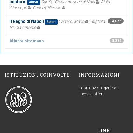
contorni
Carafa, Giovanni, duca di Noia
; Aloja,
Autori
Giuseppe
; Carletti, Niccolo
Il Regno di Napoli
Cartaro, Mario
; Stigliola,
14.058
Autori
Nicola Antonio
Atlante ottomano
8.386
ISTITUZIONI COINVOLTE
INFORMAZIONI
Informazioni generali
I servizi offerti
LINK