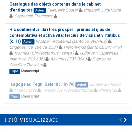
Catalogue des objets contenus dans le cabinet
d'antiquitès
Palin, Nils Gustaf
; Ungarelli, Luigi Maria
Autori
; Capranesi, Francesco
Hic continentur libri tres prosperi: primus et ij.us de
contemplativa et activa vita: tercius de viciis et virtutibus
(c. 1r)
Prosper : Aquitanus (santo ca. 390-463)
;
Autori
Origenes ( ca. 184-ca. 253 )
; Hieronymus (santo ca. 347-419)
; Ioannes : Chrysostomus ( santo )
; Isidorus : Hispalensis
(santo ca. 560-636)
; Alcuinus ( 735-804 )
; Cyprianus,
Caecilius Thascius
Manuscript
Tipo
Isagoge ad Tegni Galeni(c. 1r-7v)
Hunayn ibn Ishaq
Autori
; Hippocrates
; Theophilus Protospatharius
; Philaretus
Manuscript
Tipo
I PIÙ VISUALIZZATI