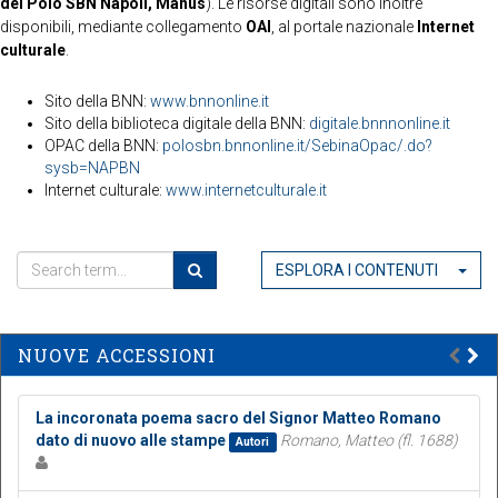
del Polo SBN Napoli, Manus
). Le risorse digitali sono inoltre
disponibili, mediante collegamento
OAI
, al portale nazionale
Internet
culturale
.
Sito della BNN:
www.bnnonline.it
Sito della biblioteca digitale della BNN:
digitale.bnnnonline.it
OPAC della BNN:
polosbn.bnnonline.it/SebinaOpac/.do?
sysb=NAPBN
Internet culturale:
www.internetculturale.it
ESPLORA I CONTENUTI
NUOVE ACCESSIONI
La incoronata poema sacro del Signor Matteo Romano
dato di nuovo alle stampe
Romano, Matteo (fl. 1688)
Autori