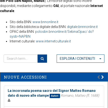
del Polo SBN Napoli, Manus
). Le risorse digitali sono inoltre
disponibili, mediante collegamento
OAI
, al portale nazionale
Internet
culturale
.
Sito della BNN:
www.bnnonline.it
Sito della biblioteca digitale della BNN:
digitale.bnnnonline.it
OPAC della BNN:
polosbn.bnnonline.it/SebinaOpac/.do?
sysb=NAPBN
Internet culturale:
www.internetculturale.it
ESPLORA I CONTENUTI
NUOVE ACCESSIONI
La incoronata poema sacro del Signor Matteo Romano
dato di nuovo alle stampe
Romano, Matteo (fl. 1688)
Autori