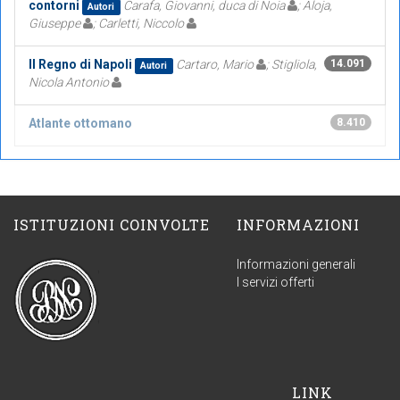
contorni
Carafa, Giovanni, duca di Noia
; Aloja,
Autori
Giuseppe
; Carletti, Niccolo
Il Regno di Napoli
Cartaro, Mario
; Stigliola,
14.091
Autori
Nicola Antonio
Atlante ottomano
8.410
ISTITUZIONI COINVOLTE
INFORMAZIONI
Informazioni generali
I servizi offerti
LINK