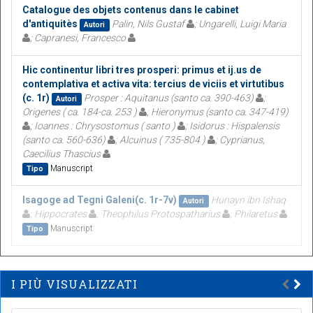
Catalogue des objets contenus dans le cabinet
d'antiquitès
Palin, Nils Gustaf
; Ungarelli, Luigi Maria
Autori
; Capranesi, Francesco
Hic continentur libri tres prosperi: primus et ij.us de
contemplativa et activa vita: tercius de viciis et virtutibus
(c. 1r)
Prosper : Aquitanus (santo ca. 390-463)
;
Autori
Origenes ( ca. 184-ca. 253 )
; Hieronymus (santo ca. 347-419)
; Ioannes : Chrysostomus ( santo )
; Isidorus : Hispalensis
(santo ca. 560-636)
; Alcuinus ( 735-804 )
; Cyprianus,
Caecilius Thascius
Manuscript
Tipo
Isagoge ad Tegni Galeni(c. 1r-7v)
Hunayn ibn Ishaq
Autori
; Hippocrates
; Theophilus Protospatharius
; Philaretus
Manuscript
Tipo
I PIÙ VISUALIZZATI