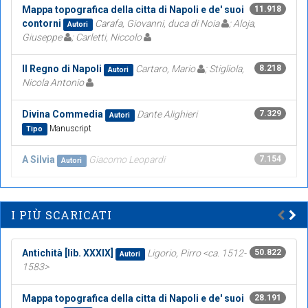
Mappa topografica della citta di Napoli e de' suoi
11.918
contorni
Carafa, Giovanni, duca di Noia
; Aloja,
Autori
Giuseppe
; Carletti, Niccolo
Il Regno di Napoli
Cartaro, Mario
; Stigliola,
8.218
Autori
Nicola Antonio
Divina Commedia
Dante Alighieri
7.329
Autori
Manuscript
Tipo
A Silvia
Giacomo Leopardi
7.154
Autori
I PIÙ SCARICATI
Antichità [lib. XXXIX]
Ligorio, Pirro <ca. 1512-
50.822
Autori
1583>
Mappa topografica della citta di Napoli e de' suoi
28.191