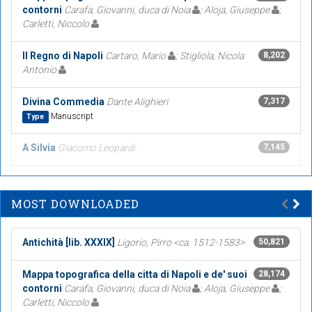
contorni
Carafa, Giovanni, duca di Noia
; Aloja, Giuseppe
;
Carletti, Niccolo
Il Regno di Napoli
Cartaro, Mario
; Stigliola, Nicola
8,202
Antonio
Divina Commedia
Dante Alighieri
7,317
Manuscript
Type
A Silvia
Giacomo Leopardi
7,145
MOST DOWNLOADED
Antichità [lib. XXXIX]
Ligorio, Pirro <ca. 1512-1583>
50,821
Mappa topografica della citta di Napoli e de' suoi
28,174
contorni
Carafa, Giovanni, duca di Noia
; Aloja, Giuseppe
;
Carletti, Niccolo