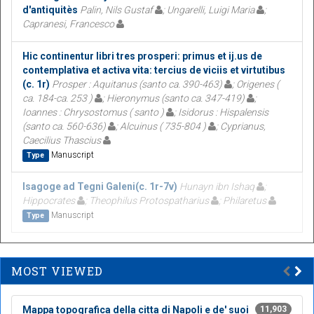
d'antiquitès
Palin, Nils Gustaf
; Ungarelli, Luigi Maria
;
Capranesi, Francesco
Hic continentur libri tres prosperi: primus et ij.us de
contemplativa et activa vita: tercius de viciis et virtutibus
(c. 1r)
Prosper : Aquitanus (santo ca. 390-463)
; Origenes (
ca. 184-ca. 253 )
; Hieronymus (santo ca. 347-419)
;
Ioannes : Chrysostomus ( santo )
; Isidorus : Hispalensis
(santo ca. 560-636)
; Alcuinus ( 735-804 )
; Cyprianus,
Caecilius Thascius
Manuscript
Type
Isagoge ad Tegni Galeni(c. 1r-7v)
Hunayn ibn Ishaq
;
Hippocrates
; Theophilus Protospatharius
; Philaretus
Manuscript
Type
MOST VIEWED
Mappa topografica della citta di Napoli e de' suoi
11,903