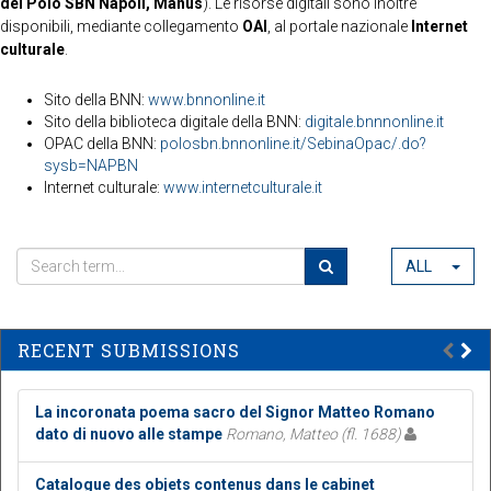
del Polo SBN Napoli, Manus
). Le risorse digitali sono inoltre
disponibili, mediante collegamento
OAI
, al portale nazionale
Internet
culturale
.
Sito della BNN:
www.bnnonline.it
Sito della biblioteca digitale della BNN:
digitale.bnnnonline.it
OPAC della BNN:
polosbn.bnnonline.it/SebinaOpac/.do?
sysb=NAPBN
Internet culturale:
www.internetculturale.it
ALL
RECENT SUBMISSIONS
La incoronata poema sacro del Signor Matteo Romano
dato di nuovo alle stampe
Romano, Matteo (fl. 1688)
Catalogue des objets contenus dans le cabinet