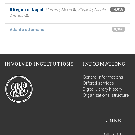
Il Regno di Napoli
Cartaro, Mario
; Stigliola, Nicola
14,058
Antonio
Atlante ottomano
8,386
INVOLVED INSTITUTIONS
INFORMATIONS
General informations
Offered services
Digital Library history
Organizational structure
LINKS
Contact us