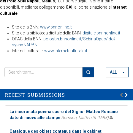
del Polo SBN Napoli, Manus
). Le risorse digitali sono inoltre
disponibili, mediante collegamento
OAI
, al portale nazionale
Internet
culturale
.
Sito della BNN:
www.bnnonline.it
Sito della biblioteca digitale della BNN:
digitale.bnnnonline.it
OPAC della BNN:
polosbn.bnnonline.it/SebinaOpac/.do?
sysb=NAPBN
Internet culturale:
www.internetculturale.it
ALL
RECENT SUBMISSIONS
La incoronata poema sacro del Signor Matteo Romano
dato di nuovo alle stampe
Romano, Matteo (fl. 1688)
Catalogue des objets contenus dans le cabinet