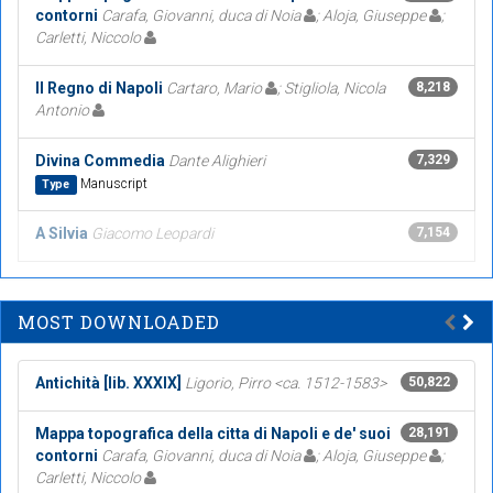
contorni
Carafa, Giovanni, duca di Noia
; Aloja, Giuseppe
;
Carletti, Niccolo
Il Regno di Napoli
Cartaro, Mario
; Stigliola, Nicola
8,218
Antonio
Divina Commedia
Dante Alighieri
7,329
Manuscript
Type
A Silvia
Giacomo Leopardi
7,154
MOST DOWNLOADED
Antichità [lib. XXXIX]
Ligorio, Pirro <ca. 1512-1583>
50,822
Mappa topografica della citta di Napoli e de' suoi
28,191
contorni
Carafa, Giovanni, duca di Noia
; Aloja, Giuseppe
;
Carletti, Niccolo