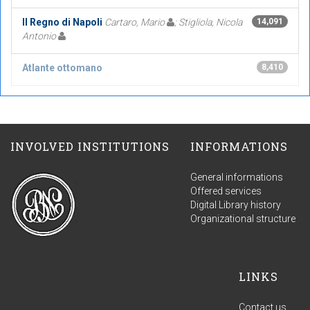
Il Regno di Napoli
Cartaro, Mario
; Stigliola, Nicola
14,091
Antonio
Atlante ottomano
8,410
INVOLVED INSTITUTIONS
INFORMATIONS
General informations
Offered services
Digital Library history
Organizational structure
LINKS
Contact us