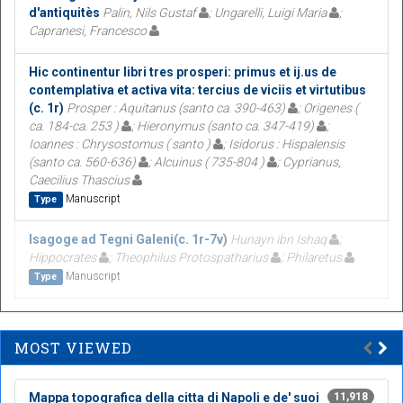
d'antiquitès
Palin, Nils Gustaf
; Ungarelli, Luigi Maria
;
Capranesi, Francesco
Hic continentur libri tres prosperi: primus et ij.us de
contemplativa et activa vita: tercius de viciis et virtutibus
(c. 1r)
Prosper : Aquitanus (santo ca. 390-463)
; Origenes (
ca. 184-ca. 253 )
; Hieronymus (santo ca. 347-419)
;
Ioannes : Chrysostomus ( santo )
; Isidorus : Hispalensis
(santo ca. 560-636)
; Alcuinus ( 735-804 )
; Cyprianus,
Caecilius Thascius
Manuscript
Type
Isagoge ad Tegni Galeni(c. 1r-7v)
Hunayn ibn Ishaq
;
Hippocrates
; Theophilus Protospatharius
; Philaretus
Manuscript
Type
MOST VIEWED
Mappa topografica della citta di Napoli e de' suoi
11,918