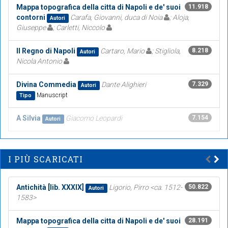
Mappa topografica della citta di Napoli e de' suoi
11.918
contorni
Carafa, Giovanni, duca di Noia
; Aloja,
Autori
Giuseppe
; Carletti, Niccolo
Il Regno di Napoli
Cartaro, Mario
; Stigliola,
8.218
Autori
Nicola Antonio
Divina Commedia
Dante Alighieri
7.329
Autori
Manuscript
Tipo
A Silvia
Giacomo Leopardi
7.154
Autori
I PIÙ SCARICATI
Antichità [lib. XXXIX]
Ligorio, Pirro <ca. 1512-
50.822
Autori
1583>
Mappa topografica della citta di Napoli e de' suoi
28.191