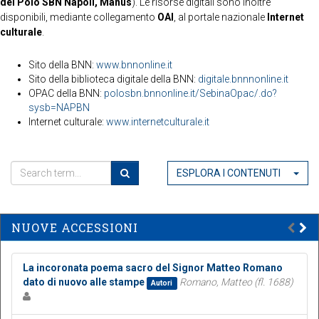
del Polo SBN Napoli, Manus
). Le risorse digitali sono inoltre
disponibili, mediante collegamento
OAI
, al portale nazionale
Internet
culturale
.
Sito della BNN:
www.bnnonline.it
Sito della biblioteca digitale della BNN:
digitale.bnnnonline.it
OPAC della BNN:
polosbn.bnnonline.it/SebinaOpac/.do?
sysb=NAPBN
Internet culturale:
www.internetculturale.it
ESPLORA I CONTENUTI
NUOVE ACCESSIONI
La incoronata poema sacro del Signor Matteo Romano
dato di nuovo alle stampe
Romano, Matteo (fl. 1688)
Autori