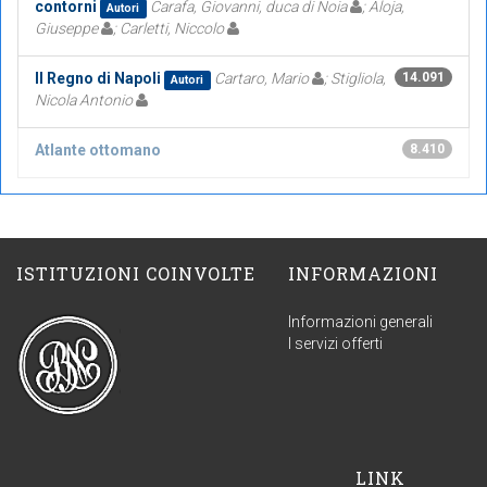
contorni
Carafa, Giovanni, duca di Noia
; Aloja,
Autori
Giuseppe
; Carletti, Niccolo
Il Regno di Napoli
Cartaro, Mario
; Stigliola,
14.091
Autori
Nicola Antonio
Atlante ottomano
8.410
ISTITUZIONI COINVOLTE
INFORMAZIONI
Informazioni generali
I servizi offerti
LINK