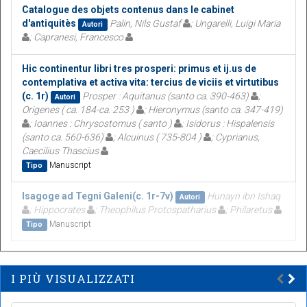
Catalogue des objets contenus dans le cabinet
d'antiquitès
Palin, Nils Gustaf
; Ungarelli, Luigi Maria
Autori
; Capranesi, Francesco
Hic continentur libri tres prosperi: primus et ij.us de
contemplativa et activa vita: tercius de viciis et virtutibus
(c. 1r)
Prosper : Aquitanus (santo ca. 390-463)
;
Autori
Origenes ( ca. 184-ca. 253 )
; Hieronymus (santo ca. 347-419)
; Ioannes : Chrysostomus ( santo )
; Isidorus : Hispalensis
(santo ca. 560-636)
; Alcuinus ( 735-804 )
; Cyprianus,
Caecilius Thascius
Manuscript
Tipo
Isagoge ad Tegni Galeni(c. 1r-7v)
Hunayn ibn Ishaq
Autori
; Hippocrates
; Theophilus Protospatharius
; Philaretus
Manuscript
Tipo
I PIÙ VISUALIZZATI