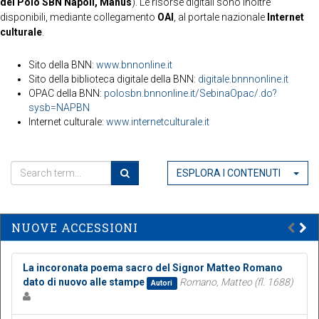
del Polo SBN Napoli, Manus
). Le risorse digitali sono inoltre
disponibili, mediante collegamento
OAI
, al portale nazionale
Internet
culturale
.
Sito della BNN:
www.bnnonline.it
Sito della biblioteca digitale della BNN:
digitale.bnnnonline.it
OPAC della BNN:
polosbn.bnnonline.it/SebinaOpac/.do?
sysb=NAPBN
Internet culturale:
www.internetculturale.it
ESPLORA I CONTENUTI
NUOVE ACCESSIONI
La incoronata poema sacro del Signor Matteo Romano
dato di nuovo alle stampe
Romano, Matteo (fl. 1688)
Autori