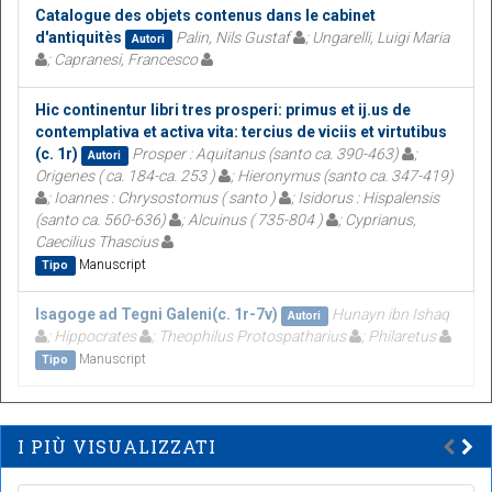
Catalogue des objets contenus dans le cabinet
d'antiquitès
Palin, Nils Gustaf
; Ungarelli, Luigi Maria
Autori
; Capranesi, Francesco
Hic continentur libri tres prosperi: primus et ij.us de
contemplativa et activa vita: tercius de viciis et virtutibus
(c. 1r)
Prosper : Aquitanus (santo ca. 390-463)
;
Autori
Origenes ( ca. 184-ca. 253 )
; Hieronymus (santo ca. 347-419)
; Ioannes : Chrysostomus ( santo )
; Isidorus : Hispalensis
(santo ca. 560-636)
; Alcuinus ( 735-804 )
; Cyprianus,
Caecilius Thascius
Manuscript
Tipo
Isagoge ad Tegni Galeni(c. 1r-7v)
Hunayn ibn Ishaq
Autori
; Hippocrates
; Theophilus Protospatharius
; Philaretus
Manuscript
Tipo
I PIÙ VISUALIZZATI