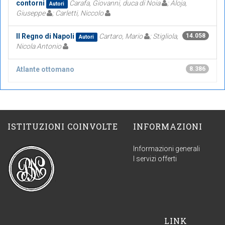
contorni
Carafa, Giovanni, duca di Noia
; Aloja,
Autori
Giuseppe
; Carletti, Niccolo
Il Regno di Napoli
Cartaro, Mario
; Stigliola,
14.058
Autori
Nicola Antonio
Atlante ottomano
8.386
ISTITUZIONI COINVOLTE
INFORMAZIONI
Informazioni generali
I servizi offerti
LINK