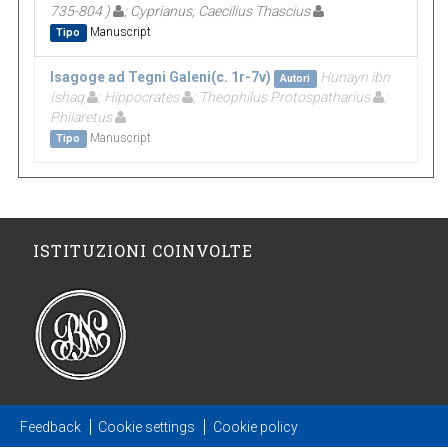
735-804 )
; Cyprianus, Caecilius Thascius
Manuscript
Tipo
Isagoge ad Tegni Galeni(c. 1r-7v)
Hunayn ibn
Autori
Ishaq
; Hippocrates
; Theophilus Protospatharius
;
Philaretus
Manuscript
Tipo
ISTITUZIONI COINVOLTE
Feedback
Cookie settings
Cookie policy