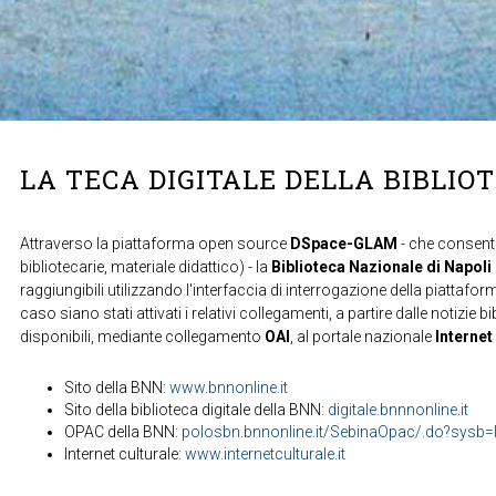
LA TECA DIGITALE DELLA BIBLIO
Attraverso la piattaforma open source
DSpace-GLAM
- che consente
bibliotecarie, materiale didattico) - la
Biblioteca Nazionale di Napoli
raggiungibili utilizzando l'interfaccia di interrogazione della piattafor
caso siano stati attivati i relativi collegamenti, a partire dalle notizie b
disponibili, mediante collegamento
OAI
, al portale nazionale
Internet
Sito della BNN:
www.bnnonline.it
Sito della biblioteca digitale della BNN:
digitale.bnnnonline.it
OPAC della BNN:
polosbn.bnnonline.it/SebinaOpac/.do?sys
Internet culturale:
www.internetculturale.it