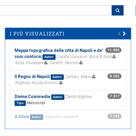
I PIÙ VISUALIZZATI
Mappa topografica della citta di Napoli e de'
11.903
suoi contorni
Carafa, Giovanni, duca di Noia
;
Autori
Aloja, Giuseppe
; Carletti, Niccolo
Il Regno di Napoli
Cartaro, Mario
;
8.202
Autori
Stigliola, Nicola Antonio
Divina Commedia
Dante Alighieri
7.317
Autori
Manuscript
Tipo
A Silvia
Giacomo Leopardi
7.145
Autori