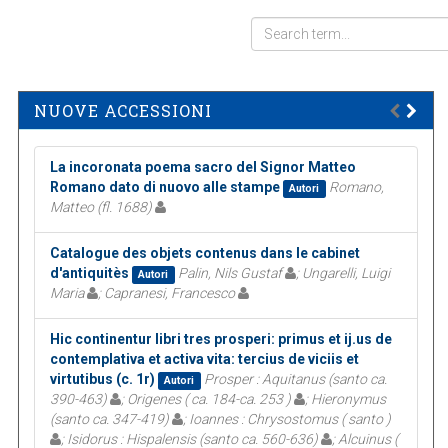
NUOVE ACCESSIONI
La incoronata poema sacro del Signor Matteo
Romano dato di nuovo alle stampe
Romano,
Autori
Matteo (fl. 1688)
Catalogue des objets contenus dans le cabinet
d'antiquitès
Palin, Nils Gustaf
; Ungarelli, Luigi
Autori
Maria
; Capranesi, Francesco
Hic continentur libri tres prosperi: primus et ij.us de
contemplativa et activa vita: tercius de viciis et
virtutibus (c. 1r)
Prosper : Aquitanus (santo ca.
Autori
390-463)
; Origenes ( ca. 184-ca. 253 )
; Hieronymus
(santo ca. 347-419)
; Ioannes : Chrysostomus ( santo )
; Isidorus : Hispalensis (santo ca. 560-636)
; Alcuinus (