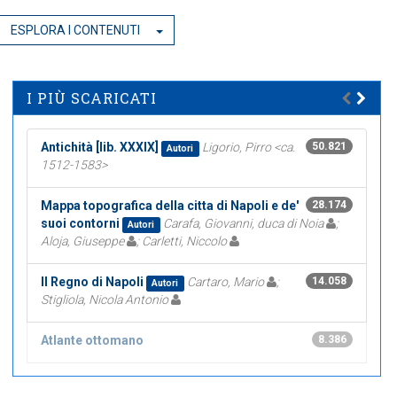
ESPLORA I CONTENUTI
I PIÙ SCARICATI
Antichità [lib. XXXIX]
Ligorio, Pirro <ca.
50.821
Autori
1512-1583>
Mappa topografica della citta di Napoli e de'
28.174
suoi contorni
Carafa, Giovanni, duca di Noia
;
Autori
Aloja, Giuseppe
; Carletti, Niccolo
Il Regno di Napoli
Cartaro, Mario
;
14.058
Autori
Stigliola, Nicola Antonio
Atlante ottomano
8.386