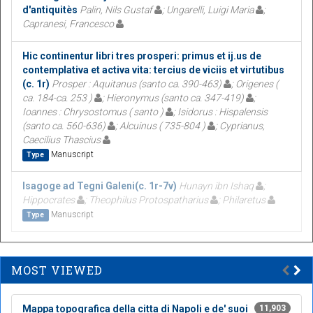
d'antiquitès
Palin, Nils Gustaf
; Ungarelli, Luigi Maria
;
Capranesi, Francesco
Hic continentur libri tres prosperi: primus et ij.us de
contemplativa et activa vita: tercius de viciis et virtutibus
(c. 1r)
Prosper : Aquitanus (santo ca. 390-463)
; Origenes (
ca. 184-ca. 253 )
; Hieronymus (santo ca. 347-419)
;
Ioannes : Chrysostomus ( santo )
; Isidorus : Hispalensis
(santo ca. 560-636)
; Alcuinus ( 735-804 )
; Cyprianus,
Caecilius Thascius
Manuscript
Type
Isagoge ad Tegni Galeni(c. 1r-7v)
Hunayn ibn Ishaq
;
Hippocrates
; Theophilus Protospatharius
; Philaretus
Manuscript
Type
MOST VIEWED
Mappa topografica della citta di Napoli e de' suoi
11,903