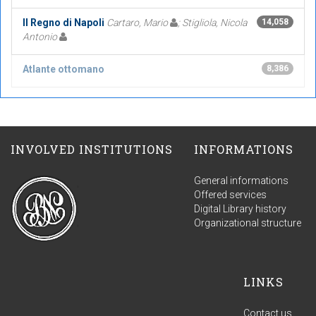
Il Regno di Napoli
Cartaro, Mario
; Stigliola, Nicola
14,058
Antonio
Atlante ottomano
8,386
INVOLVED INSTITUTIONS
INFORMATIONS
General informations
Offered services
Digital Library history
Organizational structure
LINKS
Contact us