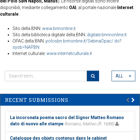
del Polo SBN Napoli, Manus
). Le risorse digitali sono inoltre
disponibili, mediante collegamento
OAI
, al portale nazionale
Internet
culturale
.
Sito della BNN:
www.bnnonline.it
Sito della biblioteca digitale della BNN:
digitale.bnnnonline.it
OPAC della BNN:
polosbn.bnnonline.it/SebinaOpac/.do?
sysb=NAPBN
Internet culturale:
www.internetculturale.it
ALL
RECENT SUBMISSIONS
La incoronata poema sacro del Signor Matteo Romano
dato di nuovo alle stampe
Romano, Matteo (fl. 1688)
Catalogue des objets contenus dans le cabinet