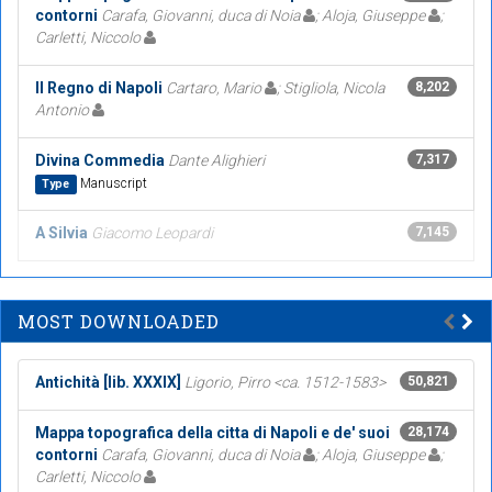
contorni
Carafa, Giovanni, duca di Noia
; Aloja, Giuseppe
;
Carletti, Niccolo
Il Regno di Napoli
Cartaro, Mario
; Stigliola, Nicola
8,202
Antonio
Divina Commedia
Dante Alighieri
7,317
Manuscript
Type
A Silvia
Giacomo Leopardi
7,145
MOST DOWNLOADED
Antichità [lib. XXXIX]
Ligorio, Pirro <ca. 1512-1583>
50,821
Mappa topografica della citta di Napoli e de' suoi
28,174
contorni
Carafa, Giovanni, duca di Noia
; Aloja, Giuseppe
;
Carletti, Niccolo