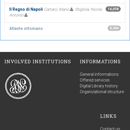
Il Regno di Napoli
Cartaro, Mario
; Stigliola, Nicola
14,058
Antonio
Atlante ottomano
8,386
INVOLVED INSTITUTIONS
INFORMATIONS
General informations
Offered services
Digital Library history
Organizational structure
LINKS
Contact us