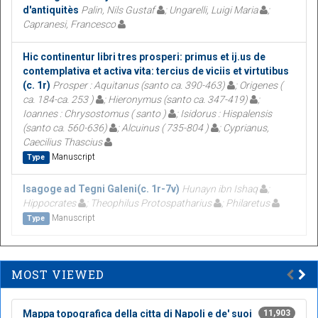
d'antiquitès
Palin, Nils Gustaf
; Ungarelli, Luigi Maria
;
Capranesi, Francesco
Hic continentur libri tres prosperi: primus et ij.us de
contemplativa et activa vita: tercius de viciis et virtutibus
(c. 1r)
Prosper : Aquitanus (santo ca. 390-463)
; Origenes (
ca. 184-ca. 253 )
; Hieronymus (santo ca. 347-419)
;
Ioannes : Chrysostomus ( santo )
; Isidorus : Hispalensis
(santo ca. 560-636)
; Alcuinus ( 735-804 )
; Cyprianus,
Caecilius Thascius
Manuscript
Type
Isagoge ad Tegni Galeni(c. 1r-7v)
Hunayn ibn Ishaq
;
Hippocrates
; Theophilus Protospatharius
; Philaretus
Manuscript
Type
MOST VIEWED
Mappa topografica della citta di Napoli e de' suoi
11,903