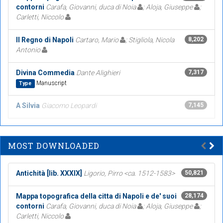
contorni
Carafa, Giovanni, duca di Noia
; Aloja, Giuseppe
;
Carletti, Niccolo
Il Regno di Napoli
Cartaro, Mario
; Stigliola, Nicola
8,202
Antonio
Divina Commedia
Dante Alighieri
7,317
Manuscript
Type
A Silvia
Giacomo Leopardi
7,145
MOST DOWNLOADED
Antichità [lib. XXXIX]
Ligorio, Pirro <ca. 1512-1583>
50,821
Mappa topografica della citta di Napoli e de' suoi
28,174
contorni
Carafa, Giovanni, duca di Noia
; Aloja, Giuseppe
;
Carletti, Niccolo