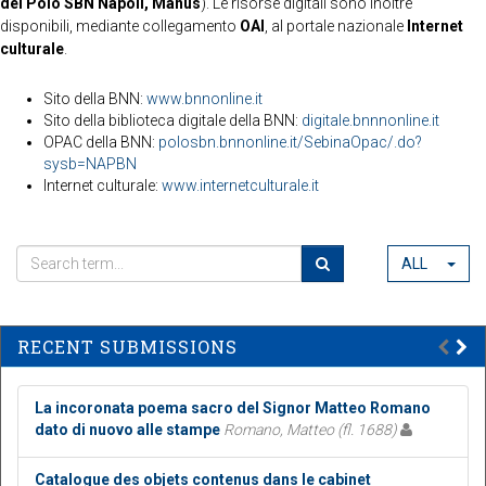
del Polo SBN Napoli, Manus
). Le risorse digitali sono inoltre
disponibili, mediante collegamento
OAI
, al portale nazionale
Internet
culturale
.
Sito della BNN:
www.bnnonline.it
Sito della biblioteca digitale della BNN:
digitale.bnnnonline.it
OPAC della BNN:
polosbn.bnnonline.it/SebinaOpac/.do?
sysb=NAPBN
Internet culturale:
www.internetculturale.it
ALL
RECENT SUBMISSIONS
La incoronata poema sacro del Signor Matteo Romano
dato di nuovo alle stampe
Romano, Matteo (fl. 1688)
Catalogue des objets contenus dans le cabinet