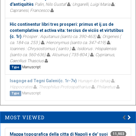
d'antiquitès
Palin, Nils Gustaf
; Ungarelli, Luigi Maria
;
Capranesi, Francesco
Hic continentur libri tres prosperi: primus et ij.us de
contemplativa et activa vita: tercius de viciis et virtutibus
(c. 1r)
Prosper : Aquitanus (santo ca. 390-463)
; Origenes (
ca. 184-ca. 253 )
; Hieronymus (santo ca. 347-419)
;
Ioannes : Chrysostomus ( santo )
; Isidorus : Hispalensis
(santo ca. 560-636)
; Alcuinus ( 735-804 )
; Cyprianus,
Caecilius Thascius
Manuscript
Type
Isagoge ad Tegni Galeni(c. 1r-7v)
Hunayn ibn Ishaq
;
Hippocrates
; Theophilus Protospatharius
; Philaretus
Manuscript
Type
MOST VIEWED
Mappa topografica della citta di Napoli e de' suoi
11,903