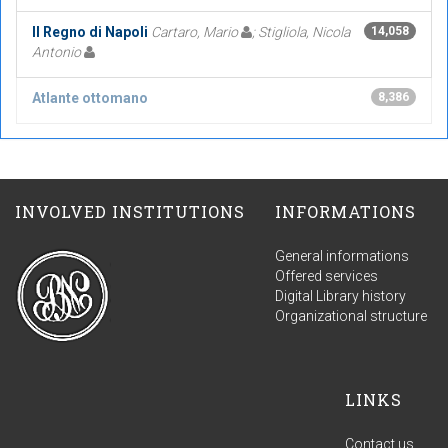
Il Regno di Napoli
Cartaro, Mario
; Stigliola, Nicola
14,058
Antonio
Atlante ottomano
8,386
INVOLVED INSTITUTIONS
INFORMATIONS
General informations
Offered services
Digital Library history
Organizational structure
LINKS
Contact us