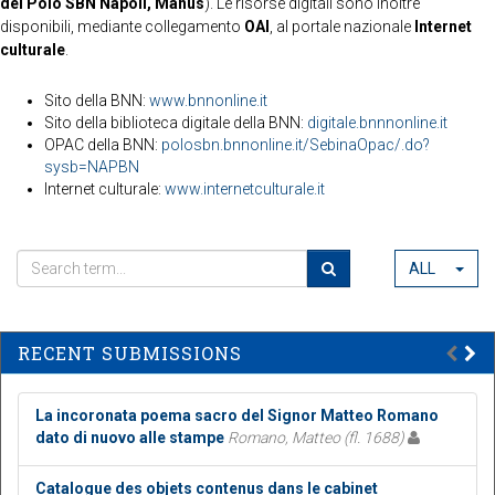
del Polo SBN Napoli, Manus
). Le risorse digitali sono inoltre
disponibili, mediante collegamento
OAI
, al portale nazionale
Internet
culturale
.
Sito della BNN:
www.bnnonline.it
Sito della biblioteca digitale della BNN:
digitale.bnnnonline.it
OPAC della BNN:
polosbn.bnnonline.it/SebinaOpac/.do?
sysb=NAPBN
Internet culturale:
www.internetculturale.it
ALL
RECENT SUBMISSIONS
La incoronata poema sacro del Signor Matteo Romano
dato di nuovo alle stampe
Romano, Matteo (fl. 1688)
Catalogue des objets contenus dans le cabinet