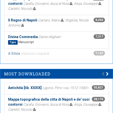
contorni
Carafa, Giovanni, duca di Noia
; Aloja, Giuseppe
;
Carletti, Niccolo
Il Regno di Napoli
Cartaro, Mario
; Stigliola, Nicola
8,202
Antonio
Divina Commedia
Dante Alighieri
7,317
Manuscript
Type
A Silvia
Giacomo Leopardi
7,145
MOST DOWNLOADED
Antichità [lib. XXXIX]
Ligorio, Pirro <ca. 1512-1583>
50,821
Mappa topografica della citta di Napoli e de' suoi
28,174
contorni
Carafa, Giovanni, duca di Noia
; Aloja, Giuseppe
;
Carletti, Niccolo