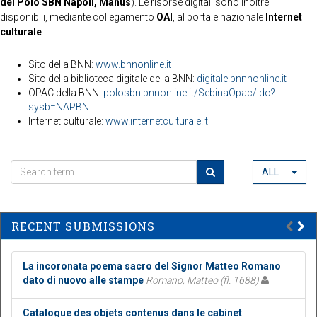
del Polo SBN Napoli, Manus
). Le risorse digitali sono inoltre
disponibili, mediante collegamento
OAI
, al portale nazionale
Internet
culturale
.
Sito della BNN:
www.bnnonline.it
Sito della biblioteca digitale della BNN:
digitale.bnnnonline.it
OPAC della BNN:
polosbn.bnnonline.it/SebinaOpac/.do?
sysb=NAPBN
Internet culturale:
www.internetculturale.it
ALL
RECENT SUBMISSIONS
La incoronata poema sacro del Signor Matteo Romano
dato di nuovo alle stampe
Romano, Matteo (fl. 1688)
Catalogue des objets contenus dans le cabinet