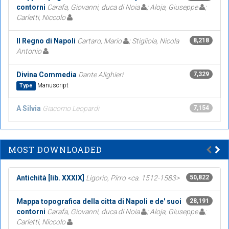
contorni
Carafa, Giovanni, duca di Noia
; Aloja, Giuseppe
;
Carletti, Niccolo
Il Regno di Napoli
Cartaro, Mario
; Stigliola, Nicola
8,218
Antonio
Divina Commedia
Dante Alighieri
7,329
Manuscript
Type
A Silvia
Giacomo Leopardi
7,154
MOST DOWNLOADED
Antichità [lib. XXXIX]
Ligorio, Pirro <ca. 1512-1583>
50,822
Mappa topografica della citta di Napoli e de' suoi
28,191
contorni
Carafa, Giovanni, duca di Noia
; Aloja, Giuseppe
;
Carletti, Niccolo