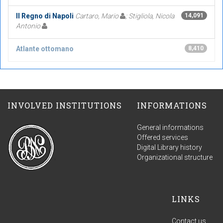
Il Regno di Napoli
Cartaro, Mario
; Stigliola, Nicola
14,091
Antonio
Atlante ottomano
8,410
INVOLVED INSTITUTIONS
INFORMATIONS
General informations
Offered services
Digital Library history
Organizational structure
LINKS
Contact us