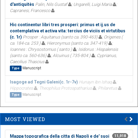
d'antiquitès
Palin, Nils Gustaf
; Ungarelli, Luigi Maria
;
Capranesi, Francesco
Hic continentur libri tres prosperi: primus et ij.us de
contemplativa et activa vita: tercius de viciis et virtutibus
(c. 1r)
Prosper : Aquitanus (santo ca. 390-463)
; Origenes (
ca. 184-ca. 253 )
; Hieronymus (santo ca. 347-419)
;
Ioannes : Chrysostomus ( santo )
; Isidorus : Hispalensis
(santo ca. 560-636)
; Alcuinus ( 735-804 )
; Cyprianus,
Caecilius Thascius
Manuscript
Type
Isagoge ad Tegni Galeni(c. 1r-7v)
Hunayn ibn Ishaq
;
Hippocrates
; Theophilus Protospatharius
; Philaretus
Manuscript
Type
MOST VIEWED
Mappa topografica della citta di Napoli e de' suoi
11,918