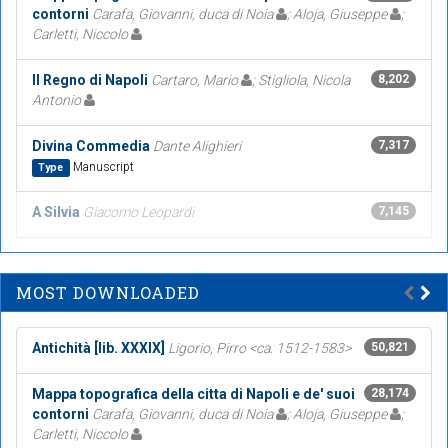
contorni
Carafa, Giovanni, duca di Noia
; Aloja, Giuseppe
;
Carletti, Niccolo
Il Regno di Napoli
Cartaro, Mario
; Stigliola, Nicola
8,202
Antonio
Divina Commedia
Dante Alighieri
7,317
Manuscript
Type
A Silvia
Giacomo Leopardi
7,145
MOST DOWNLOADED
Antichità [lib. XXXIX]
Ligorio, Pirro <ca. 1512-1583>
50,821
Mappa topografica della citta di Napoli e de' suoi
28,174
contorni
Carafa, Giovanni, duca di Noia
; Aloja, Giuseppe
;
Carletti, Niccolo