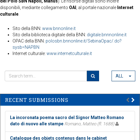
del Polo SBN Napoli, Manus
). Le risorse digitali sono inoltre
disponibili, mediante collegamento
OAI
, al portale nazionale
Internet
culturale
.
Sito della BNN:
www.bnnonline.it
Sito della biblioteca digitale della BNN:
digitale.bnnnonline.it
OPAC della BNN:
polosbn.bnnonline.it/SebinaOpac/.do?
sysb=NAPBN
Internet culturale:
www.internetculturale.it
ALL
RECENT SUBMISSIONS
La incoronata poema sacro del Signor Matteo Romano
dato di nuovo alle stampe
Romano, Matteo (fl. 1688)
Catalogue des objets contenus dans le cabinet