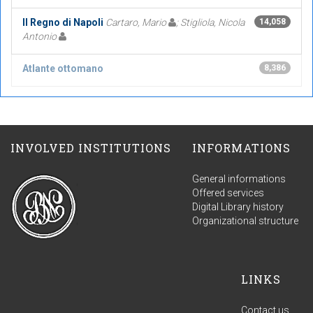
Il Regno di Napoli
Cartaro, Mario
; Stigliola, Nicola
14,058
Antonio
Atlante ottomano
8,386
INVOLVED INSTITUTIONS
INFORMATIONS
General informations
Offered services
Digital Library history
Organizational structure
LINKS
Contact us