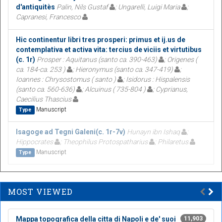
d'antiquitès
Palin, Nils Gustaf
; Ungarelli, Luigi Maria
;
Capranesi, Francesco
Hic continentur libri tres prosperi: primus et ij.us de
contemplativa et activa vita: tercius de viciis et virtutibus
(c. 1r)
Prosper : Aquitanus (santo ca. 390-463)
; Origenes (
ca. 184-ca. 253 )
; Hieronymus (santo ca. 347-419)
;
Ioannes : Chrysostomus ( santo )
; Isidorus : Hispalensis
(santo ca. 560-636)
; Alcuinus ( 735-804 )
; Cyprianus,
Caecilius Thascius
Manuscript
Type
Isagoge ad Tegni Galeni(c. 1r-7v)
Hunayn ibn Ishaq
;
Hippocrates
; Theophilus Protospatharius
; Philaretus
Manuscript
Type
MOST VIEWED
Mappa topografica della citta di Napoli e de' suoi
11,903