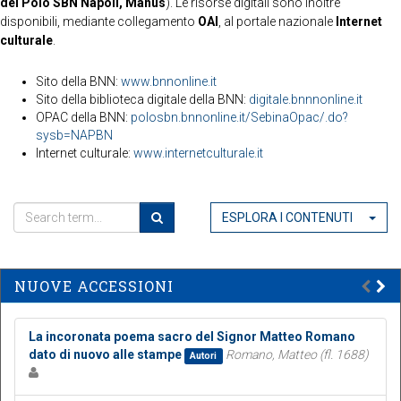
del Polo SBN Napoli, Manus
). Le risorse digitali sono inoltre
disponibili, mediante collegamento
OAI
, al portale nazionale
Internet
culturale
.
Sito della BNN:
www.bnnonline.it
Sito della biblioteca digitale della BNN:
digitale.bnnnonline.it
OPAC della BNN:
polosbn.bnnonline.it/SebinaOpac/.do?
sysb=NAPBN
Internet culturale:
www.internetculturale.it
ESPLORA I CONTENUTI
NUOVE ACCESSIONI
La incoronata poema sacro del Signor Matteo Romano
dato di nuovo alle stampe
Romano, Matteo (fl. 1688)
Autori