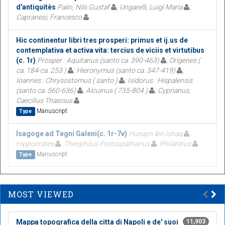
d'antiquitès
Palin, Nils Gustaf
; Ungarelli, Luigi Maria
;
Capranesi, Francesco
Hic continentur libri tres prosperi: primus et ij.us de
contemplativa et activa vita: tercius de viciis et virtutibus
(c. 1r)
Prosper : Aquitanus (santo ca. 390-463)
; Origenes (
ca. 184-ca. 253 )
; Hieronymus (santo ca. 347-419)
;
Ioannes : Chrysostomus ( santo )
; Isidorus : Hispalensis
(santo ca. 560-636)
; Alcuinus ( 735-804 )
; Cyprianus,
Caecilius Thascius
Manuscript
Type
Isagoge ad Tegni Galeni(c. 1r-7v)
Hunayn ibn Ishaq
;
Hippocrates
; Theophilus Protospatharius
; Philaretus
Manuscript
Type
MOST VIEWED
Mappa topografica della citta di Napoli e de' suoi
11,903