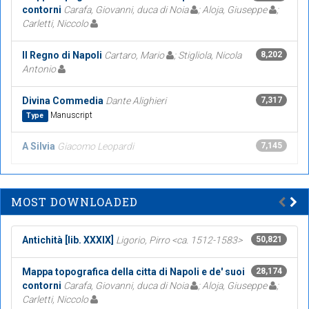
contorni
Carafa, Giovanni, duca di Noia
; Aloja, Giuseppe
;
Carletti, Niccolo
Il Regno di Napoli
Cartaro, Mario
; Stigliola, Nicola
8,202
Antonio
Divina Commedia
Dante Alighieri
7,317
Manuscript
Type
A Silvia
Giacomo Leopardi
7,145
MOST DOWNLOADED
Antichità [lib. XXXIX]
Ligorio, Pirro <ca. 1512-1583>
50,821
Mappa topografica della citta di Napoli e de' suoi
28,174
contorni
Carafa, Giovanni, duca di Noia
; Aloja, Giuseppe
;
Carletti, Niccolo