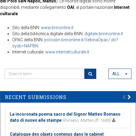
del Polo SBN Napoli, Manus
). Le risorse digitali sono inoltre
disponibili, mediante collegamento
OAI
, al portale nazionale
Internet
culturale
.
Sito della BNN:
www.bnnonline.it
Sito della biblioteca digitale della BNN:
digitale.bnnnonline.it
OPAC della BNN:
polosbn.bnnonline.it/SebinaOpac/.do?
sysb=NAPBN
Internet culturale:
www.internetculturale.it
ALL
RECENT SUBMISSIONS
La incoronata poema sacro del Signor Matteo Romano
dato di nuovo alle stampe
Romano, Matteo (fl. 1688)
Catalogue des objets contenus dans le cabinet