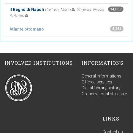
Il Regno di Napoli
Cartaro, Mario
; Stigliola, Nicola
14,058
Antonio
Atlante ottomano
8,386
INVOLVED INSTITUTIONS
INFORMATIONS
General informations
Offered services
Digital Library history
Organizational structure
LINKS
Contact us