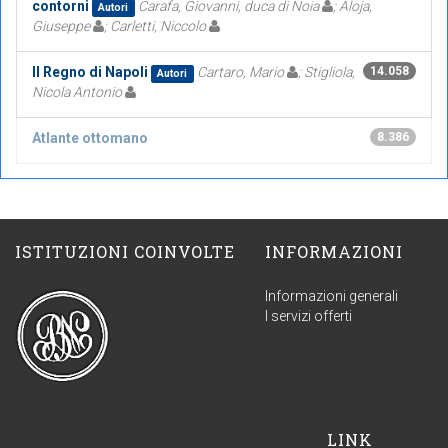
contorni
Carafa, Giovanni, duca di Noia
; Aloja,
Autori
Giuseppe
; Carletti, Niccolo
Il Regno di Napoli
Cartaro, Mario
; Stigliola,
14.058
Autori
Nicola Antonio
Atlante ottomano
8.386
ISTITUZIONI COINVOLTE
INFORMAZIONI
Informazioni generali
I servizi offerti
LINK