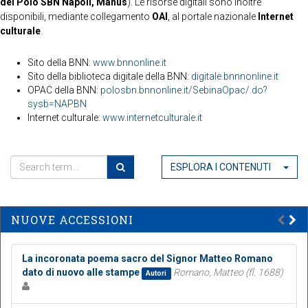
del Polo SBN Napoli, Manus
). Le risorse digitali sono inoltre
disponibili, mediante collegamento
OAI
, al portale nazionale
Internet
culturale
.
Sito della BNN:
www.bnnonline.it
Sito della biblioteca digitale della BNN:
digitale.bnnnonline.it
OPAC della BNN:
polosbn.bnnonline.it/SebinaOpac/.do?
sysb=NAPBN
Internet culturale:
www.internetculturale.it
ESPLORA I CONTENUTI
NUOVE ACCESSIONI
La incoronata poema sacro del Signor Matteo Romano
dato di nuovo alle stampe
Romano, Matteo (fl. 1688)
Autori