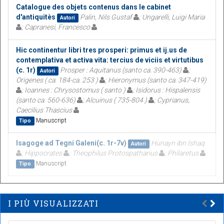
Catalogue des objets contenus dans le cabinet
d'antiquitès
Palin, Nils Gustaf
; Ungarelli, Luigi Maria
Autori
; Capranesi, Francesco
Hic continentur libri tres prosperi: primus et ij.us de
contemplativa et activa vita: tercius de viciis et virtutibus
(c. 1r)
Prosper : Aquitanus (santo ca. 390-463)
;
Autori
Origenes ( ca. 184-ca. 253 )
; Hieronymus (santo ca. 347-419)
; Ioannes : Chrysostomus ( santo )
; Isidorus : Hispalensis
(santo ca. 560-636)
; Alcuinus ( 735-804 )
; Cyprianus,
Caecilius Thascius
Manuscript
Tipo
Isagoge ad Tegni Galeni(c. 1r-7v)
Hunayn ibn Ishaq
Autori
; Hippocrates
; Theophilus Protospatharius
; Philaretus
Manuscript
Tipo
I PIÙ VISUALIZZATI