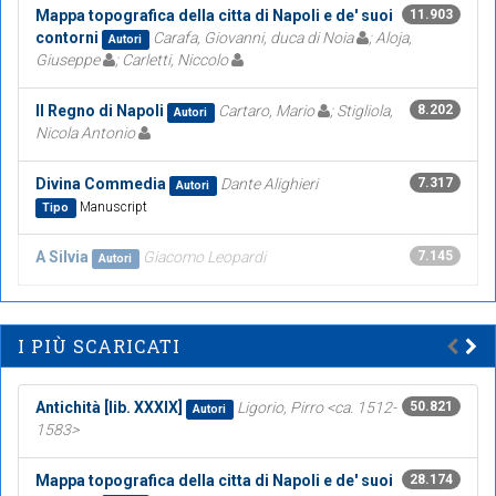
Mappa topografica della citta di Napoli e de' suoi
11.903
contorni
Carafa, Giovanni, duca di Noia
; Aloja,
Autori
Giuseppe
; Carletti, Niccolo
Il Regno di Napoli
Cartaro, Mario
; Stigliola,
8.202
Autori
Nicola Antonio
Divina Commedia
Dante Alighieri
7.317
Autori
Manuscript
Tipo
A Silvia
Giacomo Leopardi
7.145
Autori
I PIÙ SCARICATI
Antichità [lib. XXXIX]
Ligorio, Pirro <ca. 1512-
50.821
Autori
1583>
Mappa topografica della citta di Napoli e de' suoi
28.174