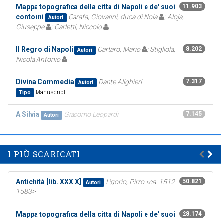
Mappa topografica della citta di Napoli e de' suoi
11.903
contorni
Carafa, Giovanni, duca di Noia
; Aloja,
Autori
Giuseppe
; Carletti, Niccolo
Il Regno di Napoli
Cartaro, Mario
; Stigliola,
8.202
Autori
Nicola Antonio
Divina Commedia
Dante Alighieri
7.317
Autori
Manuscript
Tipo
A Silvia
Giacomo Leopardi
7.145
Autori
I PIÙ SCARICATI
Antichità [lib. XXXIX]
Ligorio, Pirro <ca. 1512-
50.821
Autori
1583>
Mappa topografica della citta di Napoli e de' suoi
28.174