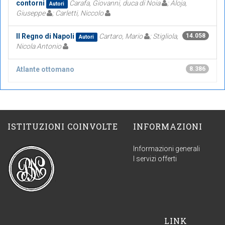
contorni
Carafa, Giovanni, duca di Noia
; Aloja,
Autori
Giuseppe
; Carletti, Niccolo
Il Regno di Napoli
Cartaro, Mario
; Stigliola,
14.058
Autori
Nicola Antonio
Atlante ottomano
8.386
ISTITUZIONI COINVOLTE
INFORMAZIONI
Informazioni generali
I servizi offerti
LINK