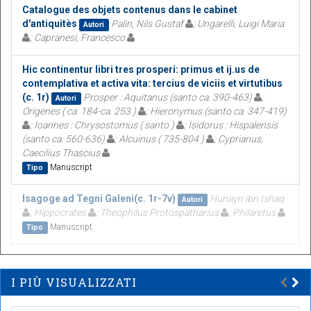
Catalogue des objets contenus dans le cabinet
d'antiquitès
Palin, Nils Gustaf
; Ungarelli, Luigi Maria
Autori
; Capranesi, Francesco
Hic continentur libri tres prosperi: primus et ij.us de
contemplativa et activa vita: tercius de viciis et virtutibus
(c. 1r)
Prosper : Aquitanus (santo ca. 390-463)
;
Autori
Origenes ( ca. 184-ca. 253 )
; Hieronymus (santo ca. 347-419)
; Ioannes : Chrysostomus ( santo )
; Isidorus : Hispalensis
(santo ca. 560-636)
; Alcuinus ( 735-804 )
; Cyprianus,
Caecilius Thascius
Manuscript
Tipo
Isagoge ad Tegni Galeni(c. 1r-7v)
Hunayn ibn Ishaq
Autori
; Hippocrates
; Theophilus Protospatharius
; Philaretus
Manuscript
Tipo
I PIÙ VISUALIZZATI