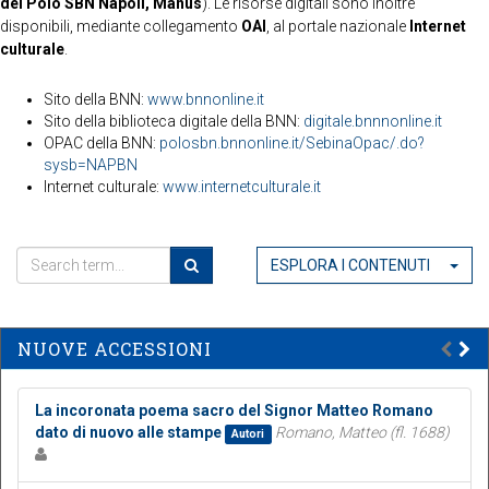
del Polo SBN Napoli, Manus
). Le risorse digitali sono inoltre
disponibili, mediante collegamento
OAI
, al portale nazionale
Internet
culturale
.
Sito della BNN:
www.bnnonline.it
Sito della biblioteca digitale della BNN:
digitale.bnnnonline.it
OPAC della BNN:
polosbn.bnnonline.it/SebinaOpac/.do?
sysb=NAPBN
Internet culturale:
www.internetculturale.it
ESPLORA I CONTENUTI
NUOVE ACCESSIONI
La incoronata poema sacro del Signor Matteo Romano
dato di nuovo alle stampe
Romano, Matteo (fl. 1688)
Autori