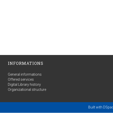
INFORMATIONS
General informations
Offered services
Digital Library history
Organizational structure
Built with
DSpa