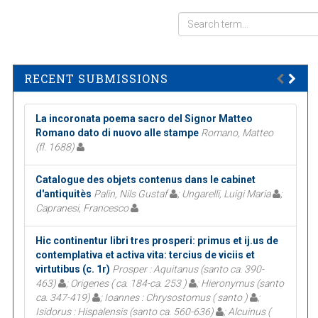
RECENT SUBMISSIONS
La incoronata poema sacro del Signor Matteo
Romano dato di nuovo alle stampe
Romano, Matteo
(fl. 1688)
Catalogue des objets contenus dans le cabinet
d'antiquitès
Palin, Nils Gustaf
; Ungarelli, Luigi Maria
;
Capranesi, Francesco
Hic continentur libri tres prosperi: primus et ij.us de
contemplativa et activa vita: tercius de viciis et
virtutibus (c. 1r)
Prosper : Aquitanus (santo ca. 390-
463)
; Origenes ( ca. 184-ca. 253 )
; Hieronymus (santo
ca. 347-419)
; Ioannes : Chrysostomus ( santo )
;
Isidorus : Hispalensis (santo ca. 560-636)
; Alcuinus (