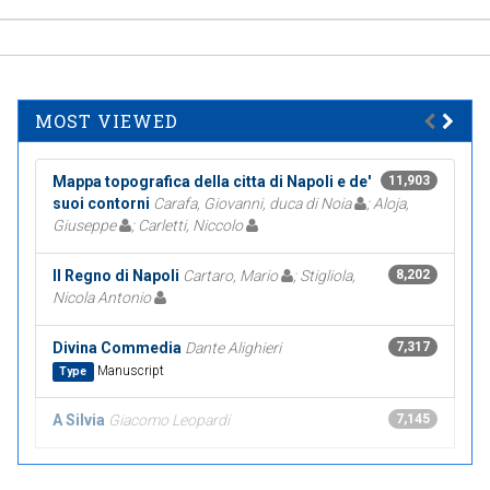
MOST VIEWED
Mappa topografica della citta di Napoli e de'
11,903
suoi contorni
Carafa, Giovanni, duca di Noia
; Aloja,
Giuseppe
; Carletti, Niccolo
Il Regno di Napoli
Cartaro, Mario
; Stigliola,
8,202
Nicola Antonio
Divina Commedia
Dante Alighieri
7,317
Manuscript
Type
A Silvia
Giacomo Leopardi
7,145