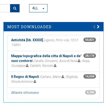
ALL
MOST DOWNLOADED
Antichità [lib. XXXIX]
Ligorio, Pirro <ca. 1512-
50,821
1583>
Mappa topografica della citta di Napoli e de'
28,174
suoi contorni
Carafa, Giovanni, duca di Noia
; Aloja,
Giuseppe
; Carletti, Niccolo
Il Regno di Napoli
Cartaro, Mario
; Stigliola,
14,058
Nicola Antonio
Atlante ottomano
8,386