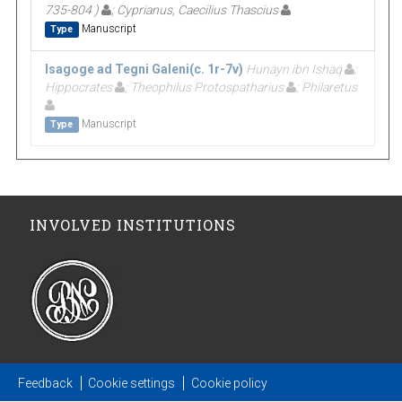
735-804 )
; Cyprianus, Caecilius Thascius
Manuscript
Type
Isagoge ad Tegni Galeni(c. 1r-7v)
Hunayn ibn Ishaq
;
Hippocrates
; Theophilus Protospatharius
; Philaretus
Manuscript
Type
INVOLVED INSTITUTIONS
Feedback
Cookie settings
Cookie policy