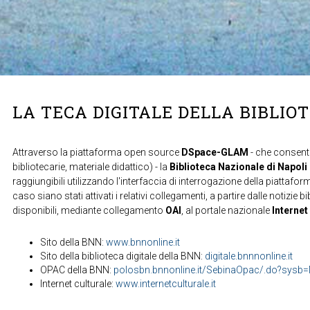
LA TECA DIGITALE DELLA BIBLIO
Attraverso la piattaforma open source
DSpace-GLAM
- che consente
bibliotecarie, materiale didattico) - la
Biblioteca Nazionale di Napoli
raggiungibili utilizzando l'interfaccia di interrogazione della piattafor
caso siano stati attivati i relativi collegamenti, a partire dalle notizie b
disponibili, mediante collegamento
OAI
, al portale nazionale
Internet
Sito della BNN:
www.bnnonline.it
Sito della biblioteca digitale della BNN:
digitale.bnnnonline.it
OPAC della BNN:
polosbn.bnnonline.it/SebinaOpac/.do?sys
Internet culturale:
www.internetculturale.it