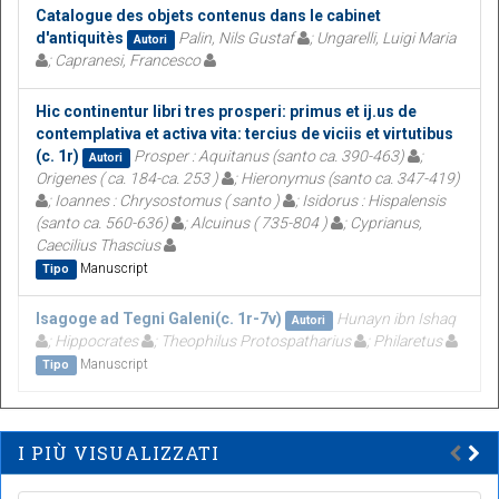
Catalogue des objets contenus dans le cabinet
d'antiquitès
Palin, Nils Gustaf
; Ungarelli, Luigi Maria
Autori
; Capranesi, Francesco
Hic continentur libri tres prosperi: primus et ij.us de
contemplativa et activa vita: tercius de viciis et virtutibus
(c. 1r)
Prosper : Aquitanus (santo ca. 390-463)
;
Autori
Origenes ( ca. 184-ca. 253 )
; Hieronymus (santo ca. 347-419)
; Ioannes : Chrysostomus ( santo )
; Isidorus : Hispalensis
(santo ca. 560-636)
; Alcuinus ( 735-804 )
; Cyprianus,
Caecilius Thascius
Manuscript
Tipo
Isagoge ad Tegni Galeni(c. 1r-7v)
Hunayn ibn Ishaq
Autori
; Hippocrates
; Theophilus Protospatharius
; Philaretus
Manuscript
Tipo
I PIÙ VISUALIZZATI