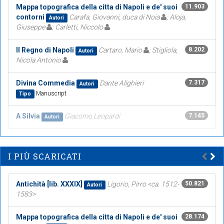
Mappa topografica della citta di Napoli e de' suoi
11.903
contorni
Carafa, Giovanni, duca di Noia
; Aloja,
Autori
Giuseppe
; Carletti, Niccolo
Il Regno di Napoli
Cartaro, Mario
; Stigliola,
8.202
Autori
Nicola Antonio
Divina Commedia
Dante Alighieri
7.317
Autori
Manuscript
Tipo
A Silvia
Giacomo Leopardi
7.145
Autori
I PIÙ SCARICATI
Antichità [lib. XXXIX]
Ligorio, Pirro <ca. 1512-
50.821
Autori
1583>
Mappa topografica della citta di Napoli e de' suoi
28.174