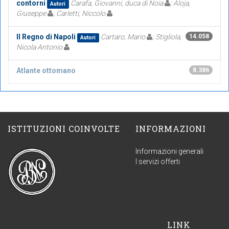
contorni
Carafa, Giovanni, duca di Noia
; Aloja,
Autori
Giuseppe
; Carletti, Niccolo
Il Regno di Napoli
Cartaro, Mario
; Stigliola,
14.058
Autori
Nicola Antonio
Atlante ottomano
8.386
ISTITUZIONI COINVOLTE
INFORMAZIONI
Informazioni generali
I servizi offerti
LINK