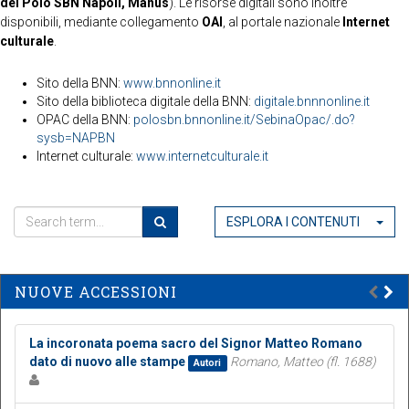
del Polo SBN Napoli, Manus
). Le risorse digitali sono inoltre
disponibili, mediante collegamento
OAI
, al portale nazionale
Internet
culturale
.
Sito della BNN:
www.bnnonline.it
Sito della biblioteca digitale della BNN:
digitale.bnnnonline.it
OPAC della BNN:
polosbn.bnnonline.it/SebinaOpac/.do?
sysb=NAPBN
Internet culturale:
www.internetculturale.it
ESPLORA I CONTENUTI
NUOVE ACCESSIONI
La incoronata poema sacro del Signor Matteo Romano
dato di nuovo alle stampe
Romano, Matteo (fl. 1688)
Autori