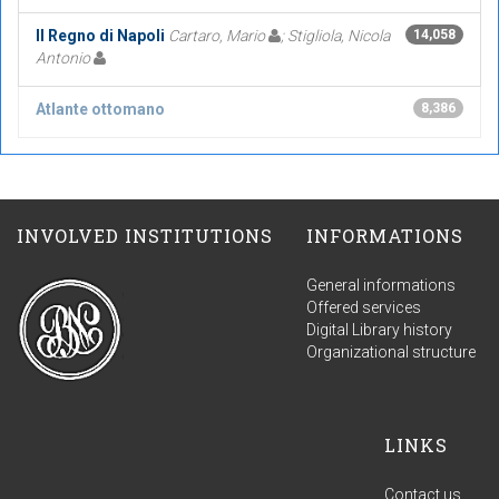
Il Regno di Napoli
Cartaro, Mario
; Stigliola, Nicola
14,058
Antonio
Atlante ottomano
8,386
INVOLVED INSTITUTIONS
INFORMATIONS
General informations
Offered services
Digital Library history
Organizational structure
LINKS
Contact us