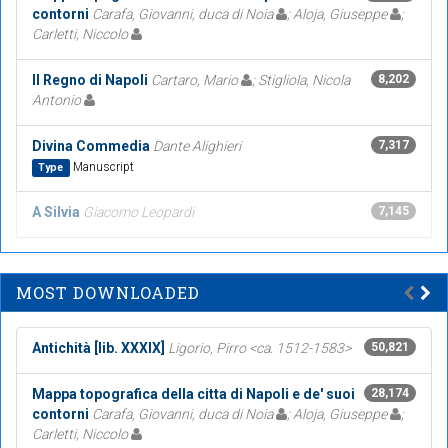
contorni
Carafa, Giovanni, duca di Noia
; Aloja, Giuseppe
;
Carletti, Niccolo
Il Regno di Napoli
Cartaro, Mario
; Stigliola, Nicola
8,202
Antonio
Divina Commedia
Dante Alighieri
7,317
Manuscript
Type
A Silvia
Giacomo Leopardi
7,145
MOST DOWNLOADED
Antichità [lib. XXXIX]
Ligorio, Pirro <ca. 1512-1583>
50,821
Mappa topografica della citta di Napoli e de' suoi
28,174
contorni
Carafa, Giovanni, duca di Noia
; Aloja, Giuseppe
;
Carletti, Niccolo