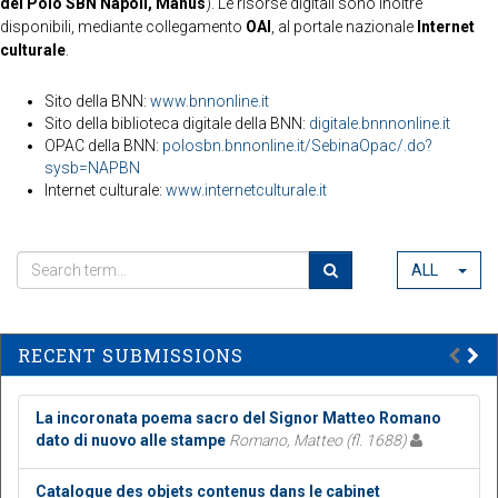
del Polo SBN Napoli, Manus
). Le risorse digitali sono inoltre
disponibili, mediante collegamento
OAI
, al portale nazionale
Internet
culturale
.
Sito della BNN:
www.bnnonline.it
Sito della biblioteca digitale della BNN:
digitale.bnnnonline.it
OPAC della BNN:
polosbn.bnnonline.it/SebinaOpac/.do?
sysb=NAPBN
Internet culturale:
www.internetculturale.it
ALL
RECENT SUBMISSIONS
La incoronata poema sacro del Signor Matteo Romano
dato di nuovo alle stampe
Romano, Matteo (fl. 1688)
Catalogue des objets contenus dans le cabinet