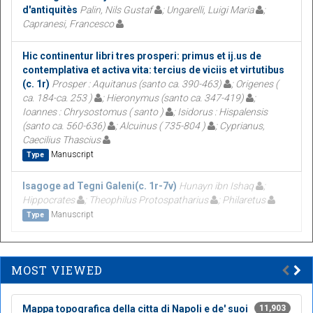
d'antiquitès
Palin, Nils Gustaf
; Ungarelli, Luigi Maria
;
Capranesi, Francesco
Hic continentur libri tres prosperi: primus et ij.us de
contemplativa et activa vita: tercius de viciis et virtutibus
(c. 1r)
Prosper : Aquitanus (santo ca. 390-463)
; Origenes (
ca. 184-ca. 253 )
; Hieronymus (santo ca. 347-419)
;
Ioannes : Chrysostomus ( santo )
; Isidorus : Hispalensis
(santo ca. 560-636)
; Alcuinus ( 735-804 )
; Cyprianus,
Caecilius Thascius
Manuscript
Type
Isagoge ad Tegni Galeni(c. 1r-7v)
Hunayn ibn Ishaq
;
Hippocrates
; Theophilus Protospatharius
; Philaretus
Manuscript
Type
MOST VIEWED
Mappa topografica della citta di Napoli e de' suoi
11,903