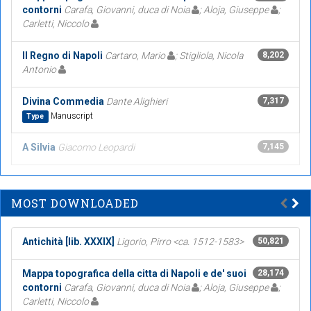
contorni
Carafa, Giovanni, duca di Noia
; Aloja, Giuseppe
;
Carletti, Niccolo
Il Regno di Napoli
Cartaro, Mario
; Stigliola, Nicola
8,202
Antonio
Divina Commedia
Dante Alighieri
7,317
Manuscript
Type
A Silvia
Giacomo Leopardi
7,145
MOST DOWNLOADED
Antichità [lib. XXXIX]
Ligorio, Pirro <ca. 1512-1583>
50,821
Mappa topografica della citta di Napoli e de' suoi
28,174
contorni
Carafa, Giovanni, duca di Noia
; Aloja, Giuseppe
;
Carletti, Niccolo