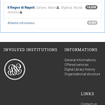
Il Regno di Napoli
Cartaro, Mario
; Stigliola, Nicola
14,058
Antonio
Atlante ottomano
8,386
INVOLVED INSTITUTIONS
INFORMATIONS
General informations
Offered services
Digital Library history
Organizational structure
LINKS
Contact us