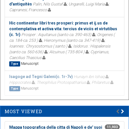
d'antiquitès
Palin, Nils Gustaf
; Ungarelli, Luigi Maria
;
Capranesi, Francesco
Hic continentur libri tres prosperi: primus et ij.us de
contemplativa et activa vita: tercius de viciis et virtutibus
(c. 1r)
Prosper : Aquitanus (santo ca. 390-463)
; Origenes (
ca. 184-ca. 253 )
; Hieronymus (santo ca. 347-419)
;
Ioannes : Chrysostomus ( santo )
; Isidorus : Hispalensis
(santo ca. 560-636)
; Alcuinus ( 735-804 )
; Cyprianus,
Caecilius Thascius
Manuscript
Type
Isagoge ad Tegni Galeni(c. 1r-7v)
Hunayn ibn Ishaq
;
Hippocrates
; Theophilus Protospatharius
; Philaretus
Manuscript
Type
MOST VIEWED
Mappa topografica della citta di Napoli e de' suoi
11,903