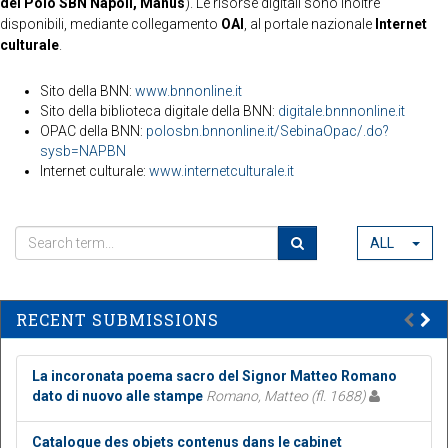
del Polo SBN Napoli, Manus
). Le risorse digitali sono inoltre
disponibili, mediante collegamento
OAI
, al portale nazionale
Internet
culturale
.
Sito della BNN:
www.bnnonline.it
Sito della biblioteca digitale della BNN:
digitale.bnnnonline.it
OPAC della BNN:
polosbn.bnnonline.it/SebinaOpac/.do?
sysb=NAPBN
Internet culturale:
www.internetculturale.it
ALL
RECENT SUBMISSIONS
La incoronata poema sacro del Signor Matteo Romano
dato di nuovo alle stampe
Romano, Matteo (fl. 1688)
Catalogue des objets contenus dans le cabinet